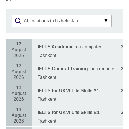
12
IELTS Academic
on computer
266
August
2026
Tashkent
12
IELTS General Training
on computer
266
August
2026
Tashkent
13
IELTS for UKVI Life Skills A1
262
August
2026
Tashkent
13
IELTS for UKVI Life Skills B1
262
August
2026
Tashkent