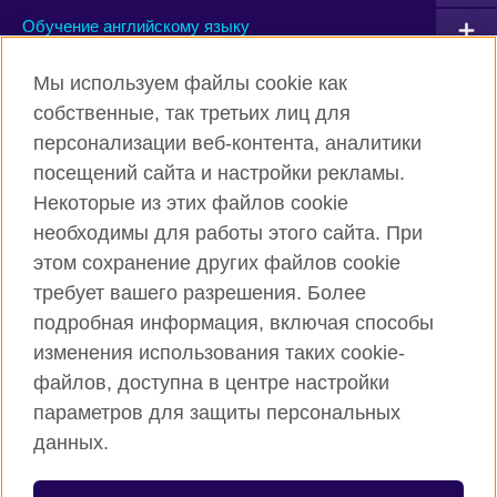
Обучение английскому языку
Мы используем файлы cookie как
Connect with us
собственные, так третьих лиц для
персонализации веб-контента, аналитики
Facebook
Instagram
посещений сайта и настройки рекламы.
TikTok
YouTube
Некоторые из этих файлов cookie
необходимы для работы этого сайта. При
этом сохранение других файлов cookie
требует вашего разрешения. Более
Британский Совет Глобальный вебсайт
подробная информация, включая способы
Правила использования и конфиденциальности
изменения использования таких cookie-
Cookies
файлов, доступна в центре настройки
Sitemap
параметров для защиты персональных
данных.
© 2026 British Council
Международная организация Соединенного Королевства по