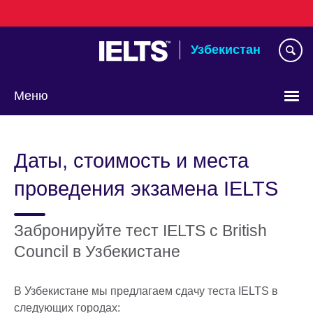
Skip
to
main
Узбекистан
content
Меню
Choose
your
Даты, стоимость и места
language
проведения экзамена IELTS
Забронируйте тест IELTS с British
Council в Узбекистане
В Узбекистане мы предлагаем сдачу теста IELTS в
следующих городах: