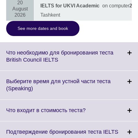
20
IELTS for UKVI Academic
on computer
298
August
2026
Tashkent
See more dates and book
Что необходимо для бронирования теста
Click
British Council IELTS
to
expand.
More
Выберите время для устной части теста
information
Click
(Speaking)
available.
to
expand.
More
Click
Что входит в стоимость теста?
information
to
available.
expand.
More
Click
Подтверждение бронирования теста IELTS