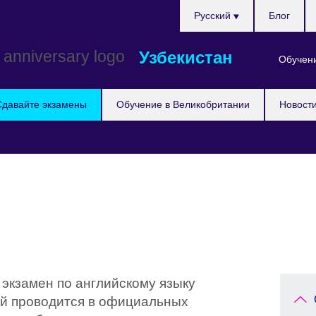
Choose
Pусский
Блог
your
language
Узбекистан
Обучени
Сдавайте экзамены
Обучение в Великобритании
Новост
 экзамен по английскому языку
ый проводится в официальных