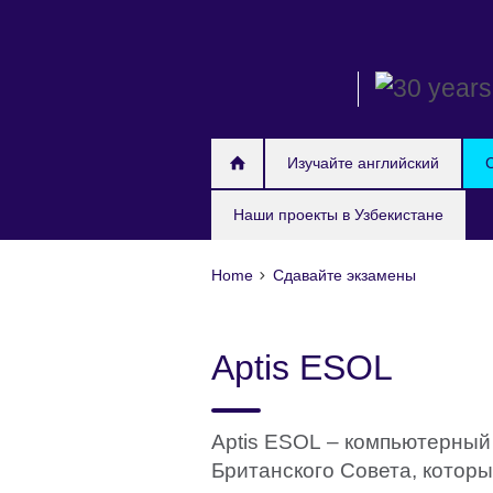
Skip
to
main
content
Изучайте английский
Наши проекты в Узбекистане
Home
Сдавайте экзамены
Aptis ESOL
Aptis ESOL – компьютерный
Британского Совета, котор