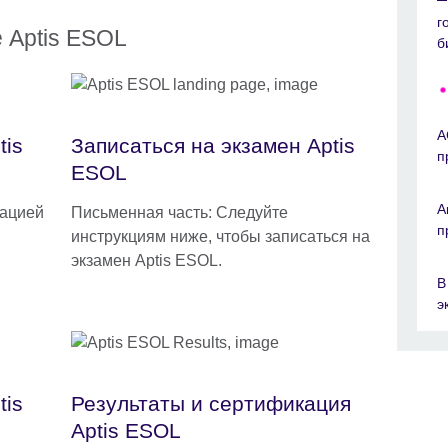
г
 Aptis ESOL
б
A
tis
Записаться на экзамен Aptis
п
ESOL
А
мацией
Письменная часть: Следуйте
п
инструкциям ниже, чтобы записаться на
экзамен Aptis ESOL.
В
э
tis
Результаты и сертификация
Aptis ESOL