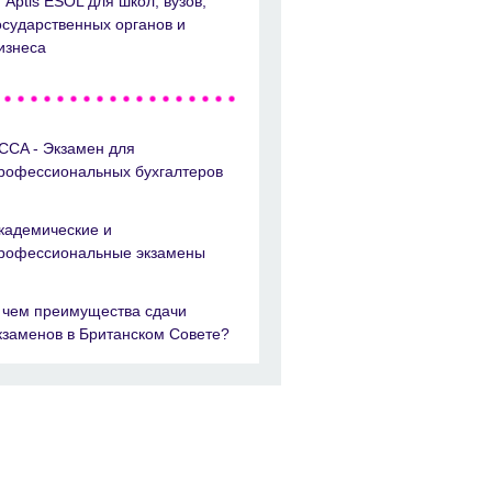
Aptis ESOL для школ, вузов,
осударственных органов и
изнеса
CCA - Экзамен для
рофессиональных бухгалтеров
кадемические и
рофессиональные экзамены
 чем преимущества сдачи
кзаменов в Британском Совете?