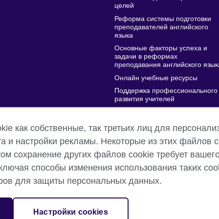
целей
Реформа системы подготовки
преподавателей английского
языка
Основные факторы успеха и
задачи в реформах
преподавания английского язык
Онлайн учебные ресурсы
Поддержка профессионального
развития учителей
Онлайн конференция на
Всемирный День Учителя
ie как собственные, так третьих лиц для персонализ
а и настройки рекламы. Некоторые из этих файлов 
этом сохранение других файлов cookie требует вашег
лючая способы изменения использования таких cook
т
Правила использования и конфиденциальности
Cookies
тров для защиты персональных данных.
ного Королевства по развитию культурных отношений и созданию
Настройки cookies
ая организация 209131 (в Англии и Уэльсе) SC037733 (в Шотландии