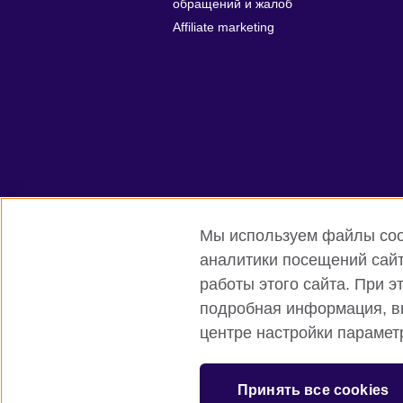
обращений и жалоб
Affiliate marketing
Мы используем файлы cook
аналитики посещений сайт
работы этого сайта. При 
подробная информация, вк
Британский Совет Глобальный вебсай
центре настройки параме
© 2026 British Council
Международная организация Соединен
Принять все cookies
Зарегистрирован как благотворительн