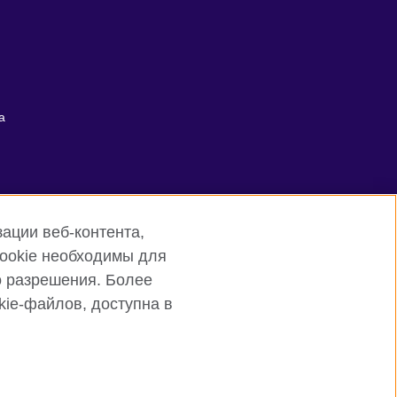
а
ации веб-контента,
cookie необходимы для
о разрешения. Более
ie-файлов, доступна в
Sitemap
 образовательных возможностей.
)