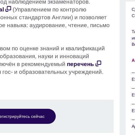
под наблюдением экзаменаторов.
al
(Управлением по контролю
С
С
онных стандартов Англии) и позволяет
е навыка: аудирование, чтение, письмо
Т
и
В
твом по оценке знаний и квалификаций
образования, науки и инноваций
A
ключён в рекомендуемый
перечень
 гос- и образовательных учреждений.
E
E
E
егистрируйтесь сейчас
A