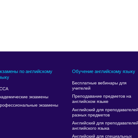
кзамены по английскому
Обучение английскому языку
зыку
Бесплатные вебинары для
учителей
CCA
Преподавание предметов на
кадемические экзамены
английском языке
рофессиональные экзамены
Английский для преподавателе
разных предметов
Английский для преподавателе
английского языка
Английский для специальных