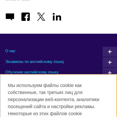
available.
О нас
Экзамены по английскому языку
Обучение английскому языку
Мы используем файлы cookie как
Connect with us
собственные, так третьих лиц для
персонализации веб-контента, аналитики
Facebook
Instagram
посещений сайта и настройки рекламы.
TikTok
YouTube
Некоторые из этих файлов cookie