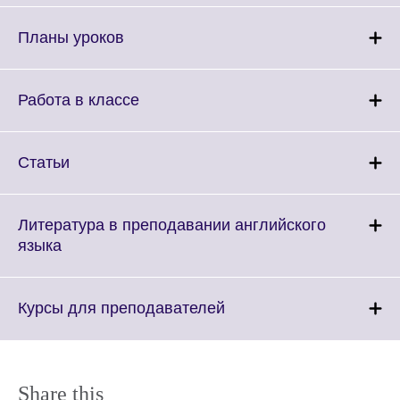
expand.
More
Click
Планы уроков
informati
to
available
expand.
More
Click
Работа в классе
information
to
available.
expand.
More
Click
Статьи
information
to
available.
expand.
More
Литература в преподавании английского
information
Click
языка
available.
to
expand.
More
Click
Курсы для преподавателей
information
to
available.
expand.
More
information
Share this