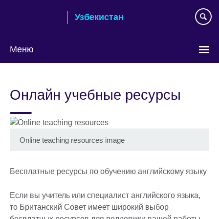
Skip
Узбекистан
to
main
content
Меню
Choose
your
Онлайн учебные ресурсы
language
Online teaching resources image
Бесплатные ресурсы по обучению английскому языку
Если вы учитель или специалист английского языка,
то Британский Совет имеет широкий выбор
бесплатных ресурсов для поддержки вашей работы.