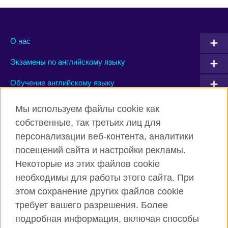
О нас
Экзамены по английскому языку
Обучение английскому языку
Мы используем файлы cookie как
Connect with us
собственные, так третьих лиц для
персонализации веб-контента, аналитики
Facebook
Instagram
посещений сайта и настройки рекламы.
TikTok
YouTube
Некоторые из этих файлов cookie
необходимы для работы этого сайта. При
этом сохранение других файлов cookie
требует вашего разрешения. Более
Британский Совет Глобальный вебсайт
подробная информация, включая способы
Правила использования и конфиденциальности