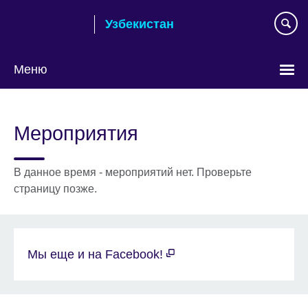
Skip
Узбекистан
to
main
content
Меню
Choose
your
Мероприятия
language
В данное время - мероприятий нет. Проверьте
страницу позже.
Мы еще и на Facebook!