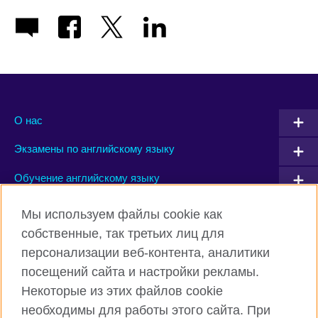
О нас
Экзамены по английскому языку
Обучение английскому языку
Мы используем файлы cookie как
Connect with us
собственные, так третьих лиц для
персонализации веб-контента, аналитики
Facebook
Instagram
посещений сайта и настройки рекламы.
TikTok
YouTube
Некоторые из этих файлов cookie
необходимы для работы этого сайта. При