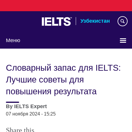
Skip
to
main
Узбекистан
content
Меню
Choose
your
Словарный запас для IELTS:
language
Лучшие советы для
повышения результата
By
IELTS Expert
07 ноября 2024 - 15:25
Share this