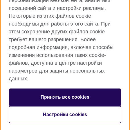
персонализации веб-контента, аналитики
Facebook
Instagram
посещений сайта и настройки рекламы.
TikTok
YouTube
Некоторые из этих файлов cookie
необходимы для работы этого сайта. При
этом сохранение других файлов cookie
требует вашего разрешения. Более
Британский Совет Глобальный вебсайт
подробная информация, включая способы
Правила использования и конфиденциальности
изменения использования таких cookie-
Cookies
файлов, доступна в центре настройки
Sitemap
параметров для защиты персональных
данных.
© 2026 British Council
Международная организация Соединенного Королевства по
Принять все cookies
развитию культурных отношений и созданию
образовательных возможностей.
Зарегистрирован как благотворительная организация 209131
Настройки cookies
(в Англии и Уэльсе) SC037733 (в Шотландии)