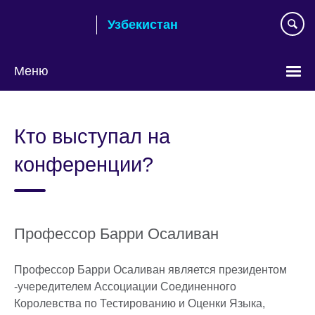
Skip
Узбекистан
to
main
content
Меню
Choose
your
Кто выступал на
language
конференции?
Профессор Барри Осаливан
Профессор Барри Осаливан является президентом
-учередителем Ассоциации Соединенного
Королевства по Тестированию и Оценки Языка,