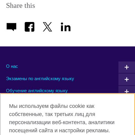
Share this
О нас
Экзамены по английскому языку
Обучение английскому языку
Мы используем файлы cookie как
Connect with us
собственные, так третьих лиц для
персонализации веб-контента, аналитики
Facebook
Instagram
посещений сайта и настройки рекламы.