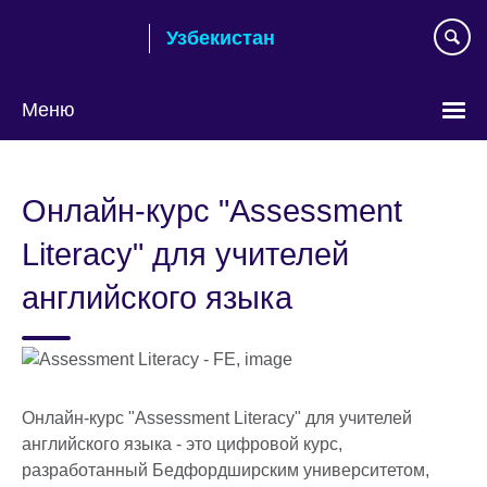
Skip
Узбекистан
to
main
content
Меню
Choose
your
Онлайн-курс "Assessment
language
Literacy" для учителей
английского языка
Онлайн-курс "Assessment Literacy" для учителей
английского языка - это цифровой курс,
разработанный Бедфордширским университетом,