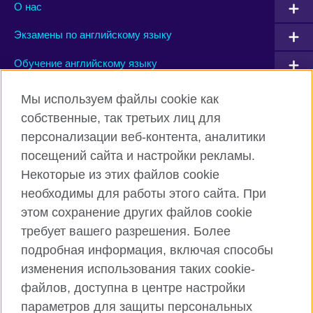
О нас
Экзамены по английскому языку
Обучение английскому языку
Мы используем файлы cookie как
Connect with us
собственные, так третьих лиц для
персонализации веб-контента, аналитики
Facebook
Instagram
посещений сайта и настройки рекламы.
TikTok
YouTube
Некоторые из этих файлов cookie
необходимы для работы этого сайта. При
этом сохранение других файлов cookie
требует вашего разрешения. Более
Британский Совет Глобальный вебсайт
подробная информация, включая способы
Правила использования и конфиденциальности
изменения использования таких cookie-
Cookies
файлов, доступна в центре настройки
Sitemap
параметров для защиты персональных