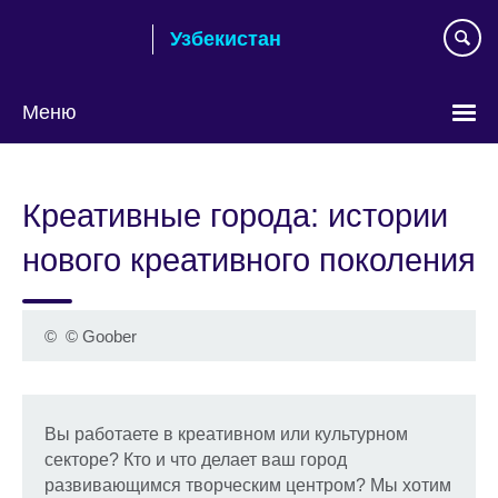
Skip
Узбекистан
to
main
content
Меню
Choose
your
Креативные города: истории
language
нового креативного поколения
©
© Goober
Вы работаете в креативном или культурном
секторе? Кто и что делает ваш город
развивающимся творческим центром? Мы хотим