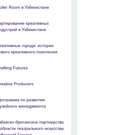
oiler Room в Узбекистане
артирование креативных
ндустрий в Узбекистане
реативные города: истории
ового креативного поколения
rafting Futures
reative Producers
рограмма по развитию
узейного менеджмента
збекско-британское партнерство
 области театрального искусства:
збекский Гамлет