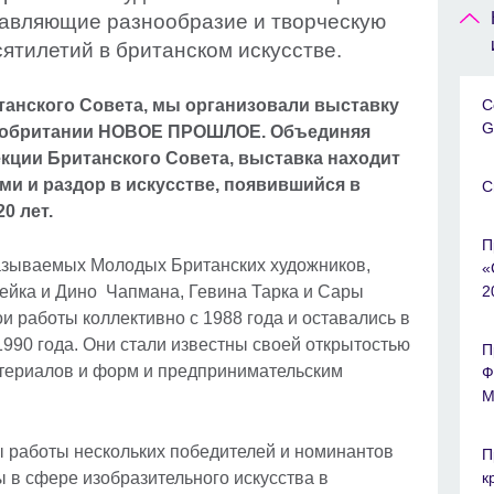
тавляющие разнообразие и творческую
ятилетий в британском искусстве.
итанского Совета, мы организовали выставку
C
G
икобритании НОВОЕ ПРОШЛОЕ. Объединяя
екции Британского Совета, выставка находит
ми и раздор в искусстве, появившийся в
C
за последние 20 лет.
П
называемых Молодых Британских художников,
«
йка и Дино Чапмана, Гевина Тарка и Сары
2
и работы коллективно с 1988 года и оставались в
1990 года. Они стали известны своей открытостью
П
териалов и форм и предпринимательским
Ф
М
ы работы нескольких победителей и номинантов
П
 в сфере изобразительного искусства в
к