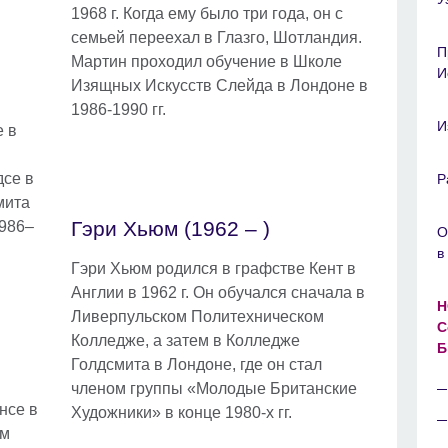
1968 г. Когда ему было три года, он с
семьей переехал в Глазго, Шотландия.
П
Мартин проходил обучение в Школе
И
Изящных Искусств Слейда в Лондоне в
1986-1990 гг.
И
е в
дсе в
Р
мита
Гэри Хьюм (1962 – )
1986–
О
в
Гэри Хьюм родился в графстве Кент в
Англии в 1962 г. Он обучался сначала в
Н
Ливерпульском Политехническом
С
Колледже, а затем в Колледже
Б
Голдсмита в Лондоне, где он стал
членом группы «Молодые Британские
нсе в
Художники» в конце 1980-х гг.
ом