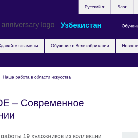
Choose
Pусский
Блог
your
language
Узбекистан
Обучени
Сдавайте экзамены
Обучение в Великобритании
Новост
Наша работа в области искусства
 – Современное
нии
боты 19 художников из коллекции