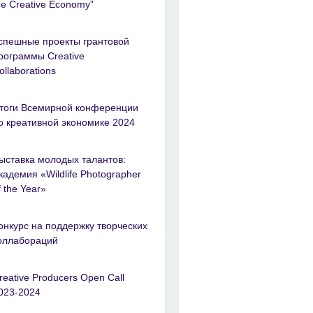
he Creative Economy”
спешные проекты грантовой
рограммы Creative
ollaborations
тоги Всемирной конференции
о креативной экономике 2024
ыставка молодых талантов:
кадемия «Wildlife Photographer
f the Year»
онкурс на поддержку творческих
оллабораций
reative Producers Open Call
023-2024