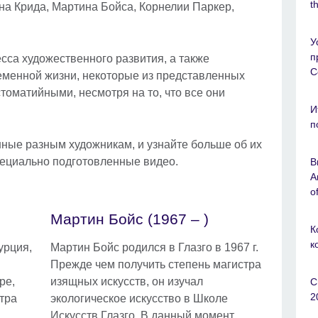
t
на Крида, Мартина Бойса, Корнелии Паркер,
орджа Шоу.
У
п
са художественного развития, а также
C
еменной жизни, некоторые из представленных
томатийными, несмотря на то, что все они
т.
И
п
ные разным художникам, и узнайте больше об их
специально подготовленные видео.
В
А
o
Мартин Бойс (1967 – )
К
к
урция,
Мартин Бойс родился в Глазго в 1967 г.
Прежде чем получить степень магистра
ре,
изящных искусств, он изучал
C
2
тра
экологическое искусство в Школе
Искусств Глазго. В данный момент