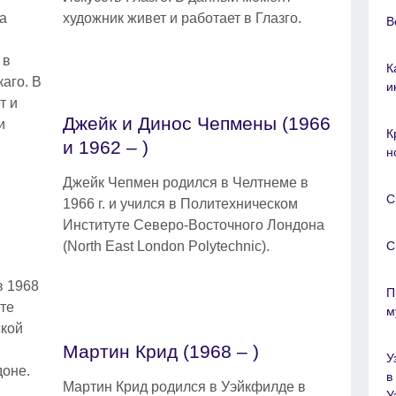
а
художник живет и работает в Глазго.
B
 в
К
аго. В
и
т и
Джейк и Динос Чепмены (1966
и
К
и 1962 – )
н
Джейк Чепмен родился в Челтнеме в
C
1966 г. и учился в Политехническом
Институте Северо-Восточного Лондона
C
(North East London Polytechnic).
в 1968
П
уте
м
ской
Мартин Крид (1968 – )
У
доне.
в
Мартин Крид родился в Уэйкфилде в
У