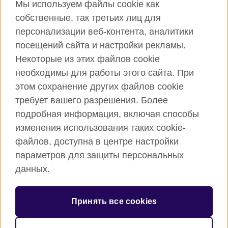
Мы используем файлы cookie как
Connect with us
собственные, так третьих лиц для
персонализации веб-контента, аналитики
Facebook
Instagram
посещений сайта и настройки рекламы.
TikTok
YouTube
Некоторые из этих файлов cookie
необходимы для работы этого сайта. При
этом сохранение других файлов cookie
требует вашего разрешения. Более
Британский Совет Глобальный вебсайт
подробная информация, включая способы
Правила использования и конфиденциальности
изменения использования таких cookie-
Cookies
файлов, доступна в центре настройки
Sitemap
параметров для защиты персональных
данных.
© 2026 British Council
Международная организация Соединенного Королевства по
Принять все cookies
развитию культурных отношений и созданию
образовательных возможностей.
Зарегистрирован как благотворительная организация 209131