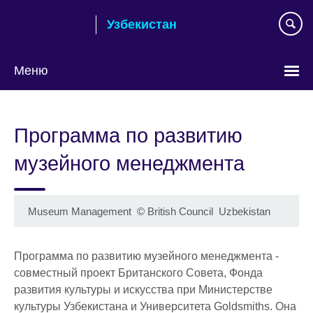
Skip
Узбекистан
to
main
content
Меню
Choose
your
Программа по развитию
language
музейного менеджмента
Museum Management
©
British Council Uzbekistan
Программа по развитию музейного менеджмента -
совместный проект Британского Совета, Фонда
развития культуры и искусства при Министерстве
культуры Узбекистана и Университета Goldsmiths. Она