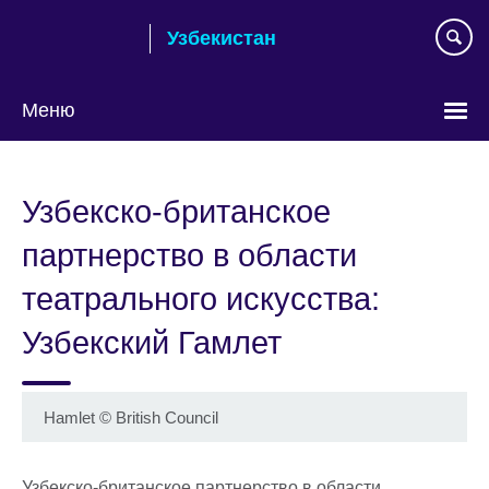
Skip
Узбекистан
to
main
content
Меню
Choose
your
Узбекско-британское
language
партнерство в области
театрального искусства:
Узбекский Гамлет
Hamlet
©
British Council
Узбекско-британское партнерство в области