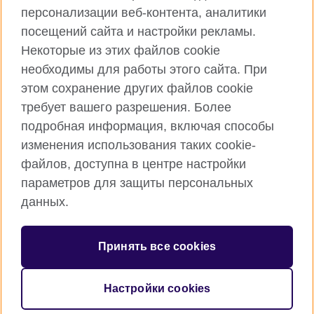
персонализации веб-контента, аналитики
Facebook
Instagram
посещений сайта и настройки рекламы.
TikTok
YouTube
Некоторые из этих файлов cookie
необходимы для работы этого сайта. При
этом сохранение других файлов cookie
требует вашего разрешения. Более
Британский Совет Глобальный вебсайт
подробная информация, включая способы
Правила использования и конфиденциальности
изменения использования таких cookie-
Cookies
файлов, доступна в центре настройки
Sitemap
параметров для защиты персональных
данных.
© 2026 British Council
Международная организация Соединенного Королевства по
Принять все cookies
развитию культурных отношений и созданию
образовательных возможностей.
Зарегистрирован как благотворительная организация 209131
Настройки cookies
(в Англии и Уэльсе) SC037733 (в Шотландии)