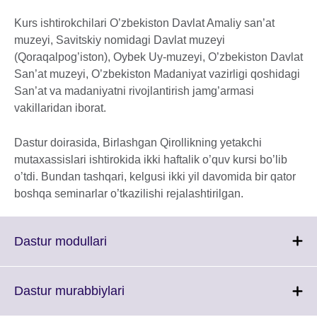
Kurs ishtirokchilari O’zbekiston Davlat Amaliy san’at
muzeyi, Savitskiy nomidagi Davlat muzeyi
(Qoraqalpog’iston), Oybek Uy-muzeyi, O’zbekiston Davlat
San’at muzeyi, O’zbekiston Madaniyat vazirligi qoshidagi
San’at va madaniyatni rivojlantirish jamg’armasi
vakillaridan iborat.
Dastur doirasida, Birlashgan Qirollikning yetakchi
mutaxassislari ishtirokida ikki haftalik o’quv kursi bo’lib
o’tdi. Bundan tashqari, kelgusi ikki yil davomida bir qator
boshqa seminarlar o’tkazilishi rejalashtirilgan.
Click
Dastur modullari
to
expand.
More
Click
Dastur murabbiylari
information
to