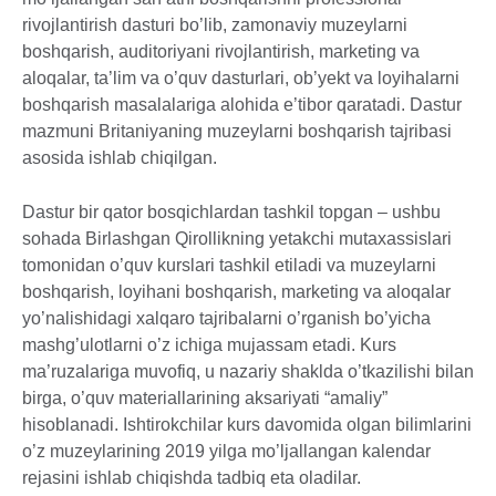
rivojlantirish dasturi bo’lib, zamonaviy muzeylarni
boshqarish, auditoriyani rivojlantirish, marketing va
aloqalar, ta’lim va o’quv dasturlari, ob’yekt va loyihalarni
boshqarish masalalariga alohida e’tibor qaratadi. Dastur
mazmuni Britaniyaning muzeylarni boshqarish tajribasi
asosida ishlab chiqilgan.
Dastur bir qator bosqichlardan tashkil topgan – ushbu
sohada Birlashgan Qirollikning yetakchi mutaxassislari
tomonidan o’quv kurslari tashkil etiladi va muzeylarni
boshqarish, loyihani boshqarish, marketing va aloqalar
yo’nalishidagi xalqaro tajribalarni o’rganish bo’yicha
mashg’ulotlarni o’z ichiga mujassam etadi. Kurs
ma’ruzalariga muvofiq, u nazariy shaklda o’tkazilishi bilan
birga, o’quv materiallarining aksariyati “amaliy”
hisoblanadi. Ishtirokchilar kurs davomida olgan bilimlarini
o’z muzeylarining 2019 yilga mo’ljallangan kalendar
rejasini ishlab chiqishda tadbiq eta oladilar.