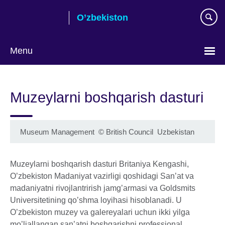
Skip
O’zbekiston
to
main
content
Menu
Choose
your
Muzeylarni boshqarish dasturi
language
Museum Management
©
British Council Uzbekistan
Muzeylarni boshqarish dasturi Britaniya Kengashi,
O’zbekiston Madaniyat vazirligi qoshidagi San’at va
madaniyatni rivojlantrirish jamg’armasi va Goldsmits
Universitetining qo’shma loyihasi hisoblanadi. U
O’zbekiston muzey va galereyalari uchun ikki yilga
mo’ljallangan san’atni boshqarishni professional