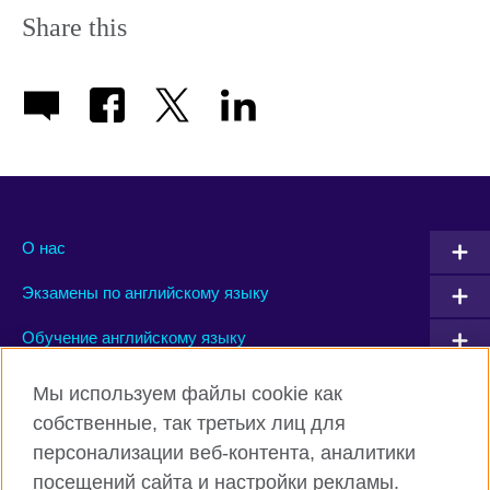
Share this
О нас
Экзамены по английскому языку
Обучение английскому языку
Мы используем файлы cookie как
Connect with us
собственные, так третьих лиц для
персонализации веб-контента, аналитики
Facebook
Instagram
посещений сайта и настройки рекламы.