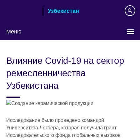
Skip
Узбекистан
to
main
content
Меню
Choose
your
Влияние Covid-19 на сектор
language
ремесленничества
Узбекистана
Исследование было проведено командой
Университета Лестера, которая получила грант
Исследовательского фонда глобальных вызовов