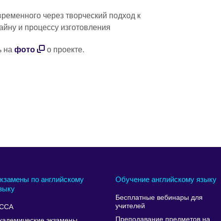
временного через творческий подход к
айну и процессу изготовления
ь на
фото
о проекте.
кзамены по английскому
Обучение английскому языку
зыку
Бесплатные вебинары для
учителей
CCA
Преподавание предметов на
кадемические экзамены