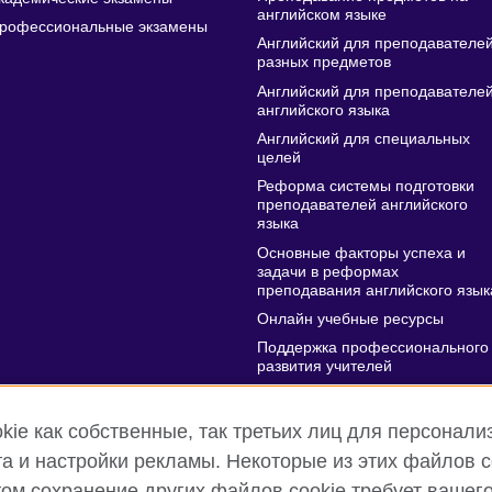
английском языке
рофессиональные экзамены
Английский для преподавателе
разных предметов
Английский для преподавателе
английского языка
Английский для специальных
целей
Реформа системы подготовки
преподавателей английского
языка
Основные факторы успеха и
задачи в реформах
преподавания английского язык
Онлайн учебные ресурсы
Поддержка профессионального
развития учителей
Онлайн конференция на
Всемирный День Учителя
ie как собственные, так третьих лиц для персонализ
а и настройки рекламы. Некоторые из этих файлов 
этом сохранение других файлов cookie требует вашег