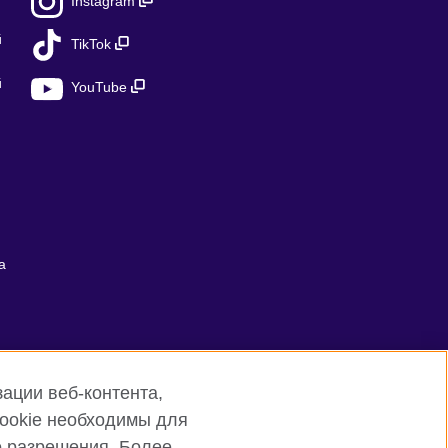
Instagram
й
TikTok
й
YouTube
а
ации веб-контента,
cookie необходимы для
о разрешения. Более