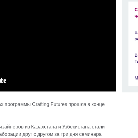
С
ч
В
р
В
Т
М
 программы Crafting Futures прошла в конце
изайнеров из Казахстана и Узбекистана стали
аборации друг с другом за три дня семинара