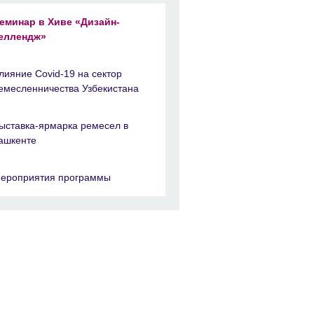
еминар в Хиве «Дизайн-
еллендж»
лияние Covid-19 на сектор
емесленничества Узбекистана
ыставка-ярмарка ремесел в
ашкенте
ероприятия программы