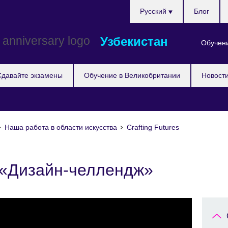
Choose
Pусский
Блог
your
language
Узбекистан
Обучени
Сдавайте экзамены
Обучение в Великобритании
Новост
Наша работа в области искусства
Crafting Futures
 «Дизайн-челлендж»