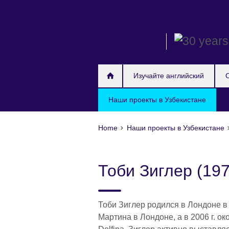
Skip
to
main
content
Изучайте английский
Наши проекты в Узбекистане
Home
Наши проекты в Узбекистане
Тоби Зиглер (197
Тоби Зиглер родился в Лондоне в
Мартина в Лондоне, а в 2006 г. о