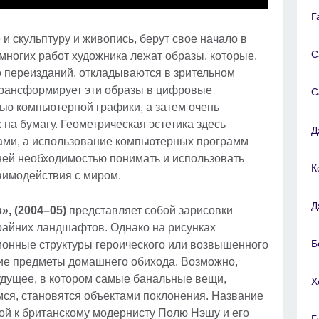
Г
и скульптуру и живопись, берут свое начало в
С
многих работ художника лежат образы, которые,
 переизданий, откладываются в зрительном
 трансформирует эти образы в цифровые
С
ью компьютерной графики, а затем очень
 на бумагу. Геометрическая эстетика здесь
Д
ами, а использование компьютерных программ
ней необходимостью понимать и использовать
К
аимодействия с миром.
Д
, (2004–05)
представляет собой зарисовки
райних ландшафтов. Однако на рисунках
Б
онные структуры героического или возвышенного
гие предметы домашнего обихода. Возможно,
удущее, в котором самые банальные вещи,
Х
ся, становятся объектами поклонения. Название
кой к британскому модернисту Полю Нэшу и его
Г