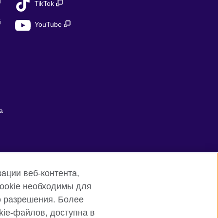
й
TikTok
й
YouTube
а
ации веб-контента,
cookie необходимы для
о разрешения. Более
ie-файлов, доступна в
Sitemap