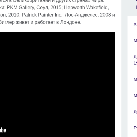
ется в Великобритании и других странах мира.
 PKM Gallery, Сеул, 2015; Hepworth Wakefield,
он, 2010; Patrick Painter Inc., Лос-Анджелес, 2008 и
 Зиглер живет и работает в Лондоне.
Х
М
Д
1
М
М
Д
Г