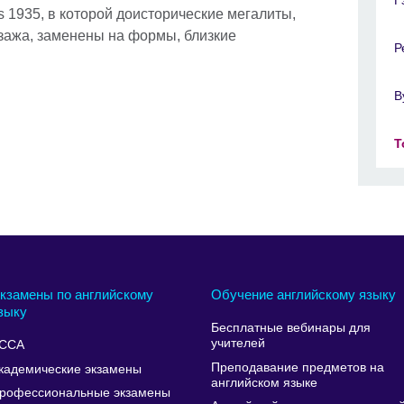
ths 1935, в которой доисторические мегалиты,
зажа, заменены на формы, близкие
Р
В
Т
кзамены по английскому
Обучение английскому языку
зыку
Бесплатные вебинары для
учителей
CCA
Преподавание предметов на
кадемические экзамены
английском языке
рофессиональные экзамены