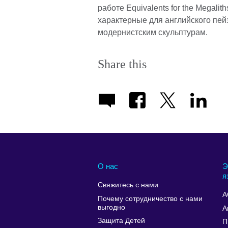
работе Equivalents for the Megali
характерные для английского пей
модернистским скульптурам.
Share this
О нас
Э
я
Свяжитесь с нами
A
Почему сотрудничество с нами
выгодно
А
Защита Детей
П