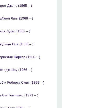
арет Джонc (1965 – )
аймон Линг (1968 – )
ара Лукас (1962 – )
жулиан Опи (1958 – )
орнелия Паркер (1956 – )
жордж Шоу (1966 – )
об и Роберта Смит (1958 – )
ейли Томпкинс (1971 – )
эвин Терк (1967 – )