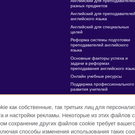
Английский для преподавателе
разных предметов
Английский для преподавателе
английского языка
Английский для специальных
целей
Реформа системы подготовки
преподавателей английского
языка
Основные факторы успеха и
задачи в реформах
преподавания английского язык
Онлайн учебные ресурсы
Поддержка профессионального
развития учителей
Онлайн конференция на
Всемирный День Учителя
ie как собственные, так третьих лиц для персонализ
а и настройки рекламы. Некоторые из этих файлов 
этом сохранение других файлов cookie требует вашег
лючая способы изменения использования таких cook
т
Правила использования и конфиденциальности
Cookies