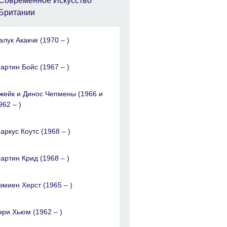
Современное Искусство
Британии
алук Акакче (1970 – )
артин Бойс (1967 – )
жейк и Динос Чепмены (1966 и
962 – )
аркус Коутс (1968 – )
артин Крид (1968 – )
эмиен Херст (1965 – )
эри Хьюм (1962 – )