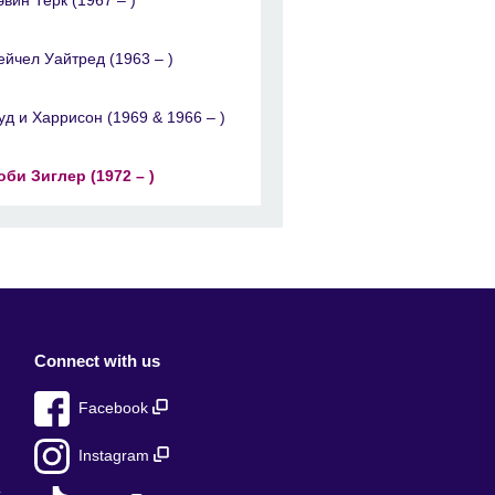
ейчел Уайтред (1963 – )
уд и Харрисон (1969 & 1966 – )
оби Зиглер (1972 – )
Connect with us
Facebook
Instagram