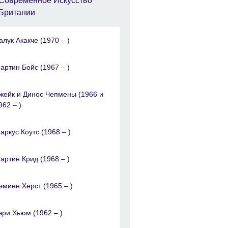
Современное Искусство
Британии
алук Акакче (1970 – )
артин Бойс (1967 – )
жейк и Динос Чепмены (1966 и
962 – )
аркус Коутс (1968 – )
артин Крид (1968 – )
эмиен Херст (1965 – )
эри Хьюм (1962 – )