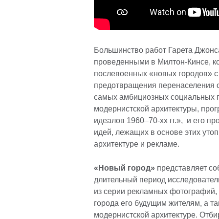
Большинство работ Гарета Джонса
проведенными в Милтон-Кинсе, ко
послевоенных «новых городов» с 
предотвращения перенаселения с
самых амбициозных социальных пр
модернистской архитектуры, прог
идеалов 1960–70-хх гг.», и его 
идей, лежащих в основе этих уто
архитектуре и рекламе.
«Новый город»
представляет со
длительный период исследователь
из серии рекламных фотографий, 
города его будущим жителям, а т
модернистской архитектуре. Отб