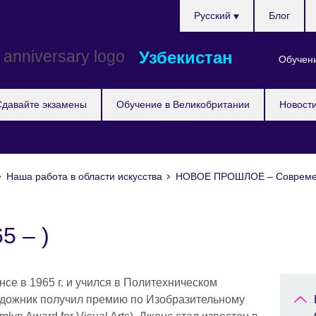
Choose
Pусский
Блог
your
language
Узбекистан
Обучени
Сдавайте экзамены
Обучение в Великобритании
Новост
Наша работа в области искусства
НОВОЕ ПРОШЛОЕ – Современ
5 – )
се в 1965 г. и учился в Политехническом
художник получил премию по Изобразительному