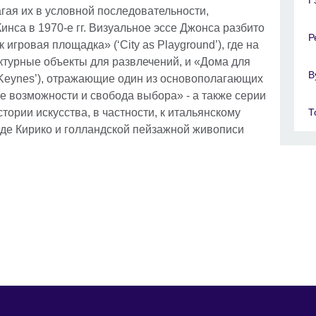
ая их в условной последовательности,
са в 1970-е гг. Визуальное эссе Джонса разбито
Р
 игровая площадка» (‘City as Playground’), где на
турные объекты для развлечений, и «Дома для
В
n Keynes’), отражающие один из основополагающих
е возможности и свобода выбора» - а также серии
Т
ории искусства, в частности, к итальянскому
де Кирико и голландской пейзажной живописи