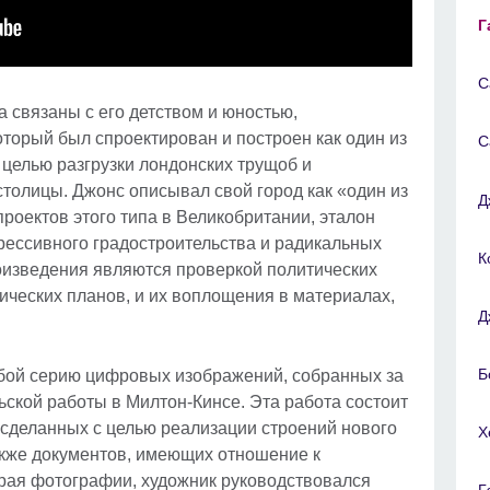
Г
С
 связаны с его детством и юностью,
торый был спроектирован и построен как один из
С
целью разгрузки лондонских трущоб и
толицы. Джонс описывал свой город как «один из
Д
оектов этого типа в Великобритании, эталон
рессивного градостроительства и радикальных
К
произведения являются проверкой политических
пических планов, и их воплощения в материалах,
Д
Б
бой серию цифровых изображений, собранных за
ской работы в Милтон-Кинсе. Эта работа состоит
сделанных с целью реализации строений нового
Х
акже документов, имеющих отношение к
ирая фотографии, художник руководствовался
Г