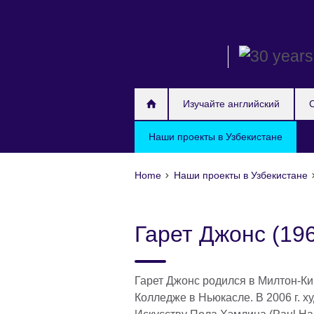
Skip
to
main
content
Изучайте английский
Наши проекты в Узбекистане
Home
Наши проекты в Узбекистане
Гарет Джонc (196
Гарет Джонс родился в Милтон-Кин
Колледже в Ньюкасле. В 2006 г. 