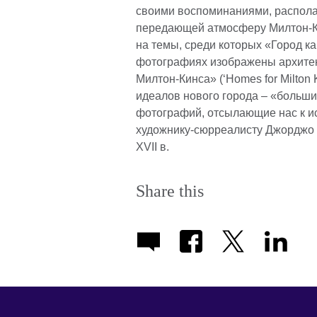
своими воспоминаниями, располаг
передающей атмосферу Милтон-Кин
на темы, среди которых «Город как
фотографиях изображены архитек
Милтон-Кинса» (‘Homes for Milto
идеалов нового города – «больши
фотографий, отсылающие нас к ист
художнику-сюрреалисту Джорджо 
XVII в.
Share this