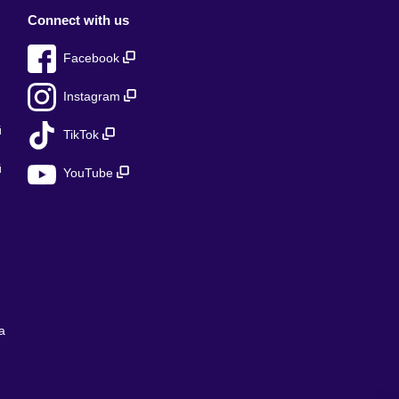
Connect with us
Facebook
Instagram
й
TikTok
й
YouTube
а