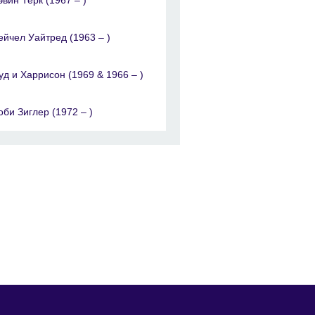
ейчел Уайтред (1963 – )
уд и Харрисон (1969 & 1966 – )
оби Зиглер (1972 – )