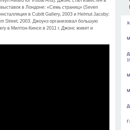
yn Award for Visual Arts). Джонс стал известен в
и выставок в Лондоне: «Семь страниц» (Seven
инсталляция в Cubitt Gallery, 2003 и Helmut Jacoby:
am Street, 2003. Джоунз организовал большую
Х
ry в Милтон-Кинсе в 2011 г. Джонс живет и
М
Д
1
М
М
Д
Г