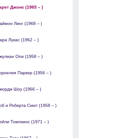
арет Джонc (1965 – )
аймон Линг (1968 – )
ара Лукас (1962 – )
жулиан Опи (1958 – )
орнелия Паркер (1956 – )
жордж Шоу (1966 – )
об и Роберта Смит (1958 – )
ейли Томпкинс (1971 – )
эвин Терк (1967 – )