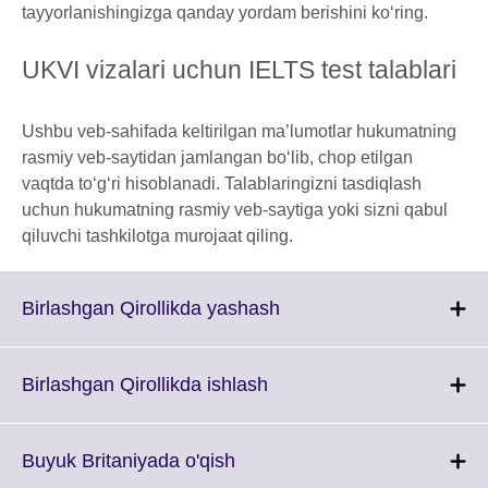
tayyorlanishingizga qanday yordam berishini koʻring.
UKVI vizalari uchun IELTS test talablari
Ushbu veb-sahifada keltirilgan ma’lumotlar hukumatning
rasmiy veb-saytidan jamlangan bo‘lib, chop etilgan
vaqtda to‘g‘ri hisoblanadi. Talablaringizni tasdiqlash
uchun hukumatning rasmiy veb-saytiga yoki sizni qabul
qiluvchi tashkilotga murojaat qiling.
Click
Birlashgan Qirollikda yashash
to
expand.
More
Click
Birlashgan Qirollikda ishlash
information
to
available.
expand.
More
Click
Buyuk Britaniyada o'qish
information
to