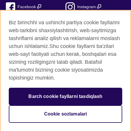
Facebook
Instagram
TikTok
YouTube
Biz birinchhi va uxhinchi partiya cookie fayllarini
web-tarkibni shaxsiylashtirish, web-saytimizga
tashriflarni analiz qilish va reklamalarni moslash
uchun ishlatamiz.Shu cookie fayllarni ba'zilari
British Council Global
web-sayt faoliyati uchun kerak, boshqalari esa
Xavfsizlik va foydalanish shartlari
sizining roziligingzni talab qiladi. Batafsil
Cookie fayllari
ma'lumotni bizining cookie siyosatimizda
Sitemap
topishingiz mumkin.
© 2026 British Council
Barch cookie fayllarni tasdiqlash
The United Kingdom’s international organisation for cultural
relations and educational opportunities.
British Council (995232-A) Incorporated in the UK. A registered
Cookie sozlamalari
charity: 209131 (England and Wales) SC037733 (Scotland)