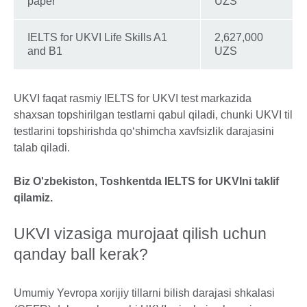
paper
UZS
IELTS for UKVI Life Skills A1
2,627,000
and B1
UZS
UKVI faqat rasmiy IELTS for UKVI test markazida
shaxsan topshirilgan testlarni qabul qiladi, chunki UKVI til
testlarini topshirishda qoʻshimcha xavfsizlik darajasini
talab qiladi.
Biz O'zbekiston, Toshkentda IELTS for UKVIni taklif
qilamiz.
UKVI vizasiga murojaat qilish uchun
qanday ball kerak?
Umumiy Yevropa xorijiy tillarni bilish darajasi shkalasi