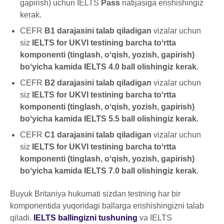
gapirish) uchun IELTS
Pass
natijasiga erishishingiz
kerak.
CEFR
B1 darajasini talab qiladigan
vizalar uchun
siz
IELTS for UKVI testining barcha toʻrtta
komponenti (tinglash, oʻqish, yozish, gapirish)
boʻyicha kamida IELTS 4.0 ball olishingiz kerak.
CEFR
B2 darajasini talab qiladigan
vizalar uchun
siz
IELTS for UKVI testining barcha toʻrtta
komponenti (tinglash, oʻqish, yozish, gapirish)
boʻyicha kamida IELTS 5.5 ball olishingiz kerak.
CEFR
C1 darajasini talab qiladigan
vizalar uchun
siz
IELTS for UKVI testining barcha toʻrtta
komponenti (tinglash, oʻqish, yozish, gapirish)
boʻyicha kamida IELTS 7.0 ball olishingiz kerak.
Buyuk Britaniya hukumati sizdan testning har bir
komponentida yuqoridagi ballarga erishishingizni talab
qiladi.
IELTS ballingizni tushuning
va IELTS