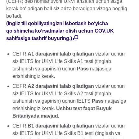
(CEFR) deb nomlanuvchi UKVI arizalari uchun sizga
kerak bo‘ladigan ball siz ariza beradigan vizaga bogʻliq
boʻladi.
(Ingliz tili qobiliyatingizni isbotlash boʻyicha
qoʻshimcha koʻrsatmalar olish uchun GOV.UK
sahifasiga tashrif buyuring.)
CEFR
A1 darajasini talab qiladigan
vizalar uchun
siz IELTS for UKVI Life Skills A1 testi (tinglab
tushunish va gapirish) uchun
Pass
natijasiga
erishishingiz kerak.
CEFR
A2 darajasini talab qiladigan
vizalar uchun
siz IELTS for UKVI Life Skills A2 testi (tinglab
tushunish va gapirish) uchun IELTS
Pass
natijasiga
erishishingiz kerak.
Ushbu test faqat Buyuk
Britaniyada mavjud.
CEFR
B1 darajasini talab qiladigan
vizalar uchun
siz IELTS for UKVI Life Skills B1 testi (tinglash va