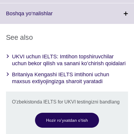
available.
expand.
More
Click
Boshqa yo‘nalishlar
information
to
available.
expand.
More
See also
information
available.
UKVI uchun IELTS: Imtihon topshiruvchilar
uchun bekor qilish va sanani koʻchirish qoidalari
Britaniya Kengashi IELTS imtihoni uchun
maxsus extiyojingizga sharoit yaratadi
O'zbekistonda IELTS for UKVI testingizni bandlang
Hozir ro'yxatdan o'tish