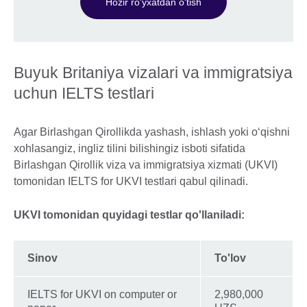
Hozir ro'yxatdan o'tish
Buyuk Britaniya vizalari va immigratsiya
uchun IELTS testlari
Agar Birlashgan Qirollikda yashash, ishlash yoki oʻqishni
xohlasangiz, ingliz tilini bilishingiz isboti sifatida
Birlashgan Qirollik viza va immigratsiya xizmati (UKVI)
tomonidan IELTS for UKVI testlari qabul qilinadi.
UKVI tomonidan quyidagi testlar qo'llaniladi:
Sinov
To'lov
IELTS for UKVI on computer or
2,980,000