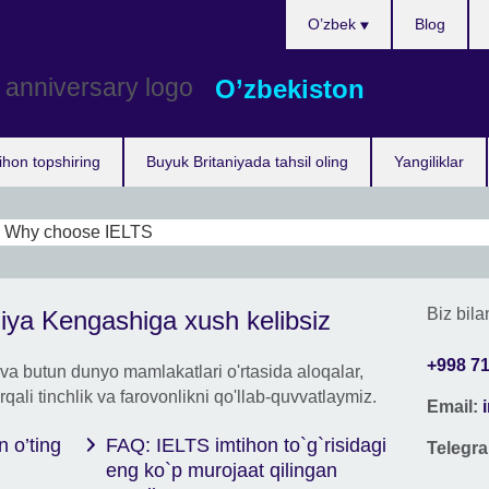
Choose
O’zbek
Blog
your
language
O’zbekiston
ihon topshiring
Buyuk Britaniyada tahsil oling
Yangiliklar
IELTS
IELT
Biz bila
niya Kengashiga xush kelibsiz
tops
Muva
+998 71
va butun dunyo mamlakatlari o'rtasida aloqalar,
bosh
qali tinchlik va farovonlikni qo'llab-quvvatlaymiz.
Email:
 o’ting
FAQ: IELTS imtihon to`g`risidagi
Telegr
eng ko`p murojaat qilingan