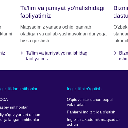
Ta'lim va jamiyat yo'nalishidagi
Biznin
faoliyatimiz
dastu
r
Maqsadimiz yanada ochiq, qamrab
O'zbeki
klarini
oladigan va gullab-yashnayotgan dunyoga
standar
hissa qo'shish.
takomil
miz
Ta'lim va jamiyat yo'nalishidagi
Bizn
faoliyatimiz
ishi
ngliz tilidan imtihonlar
Ingliz tilini o’rgatish
CCA
O’qituvchilar uchun bepul
vebinarlar
asbiy imtihonlar
Fanlarni Ingliz tilida o'qitish
liy o'quv yurtlari uchun
o'ljallangan imtihonlar
Ingliz tili akademik maqsadlar
uchun