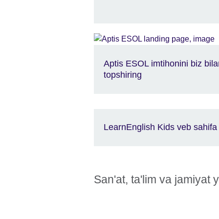
Aptis ESOL imtihonini biz bil
topshiring
LearnEnglish Kids veb sahif
San'at, ta'lim va jamiyat y