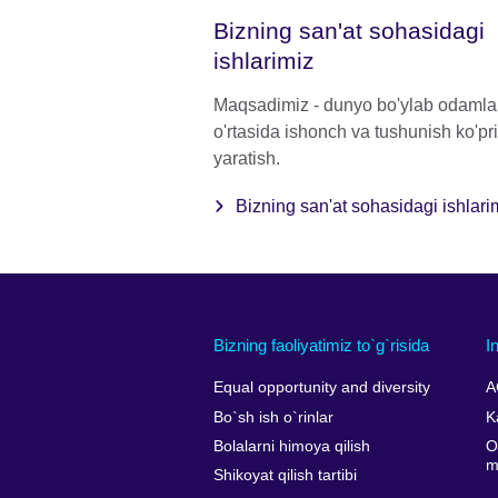
Bizning san'at sohasidagi
ishlarimiz
Maqsadimiz - dunyo bo'ylab odamla
o'rtasida ishonch va tushunish ko'pri
yaratish.
Bizning san'at sohasidagi ishlari
Bizning faoliyatimiz to`g`risida
I
Equal opportunity and diversity
A
Bo`sh ish o`rinlar
K
Bolalarni himoya qilish
O
m
Shikoyat qilish tartibi