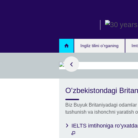
Skip
to
main
content
Ingliz tilini o'rganing
Imt
oq ma'lumot
mtihonini biz
O'zbekistondagi Brita
ing
ti bilan ingliz
Biz Buyuk Britaniyadagi odamlar 
malaringizni
tushunish va ishonchni yaratish or
z mumkin.
IELTS imtihoniga ro’yxatdan