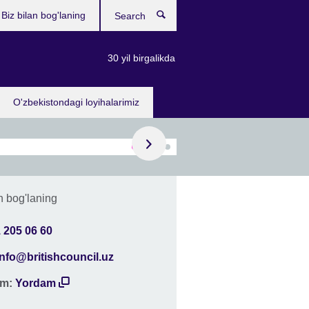
Biz bilan bog'laning
Search
30 yil birgalikda
O'zbekistondagi loyihalarimiz
 imtihonini biz bilan topshiring!
S imtihonini
n bog'laning
hiring!
ffaqiyat IELTSdan
 205 06 60
lanadi!
info@britishcouncil.uz
am:
Yordam