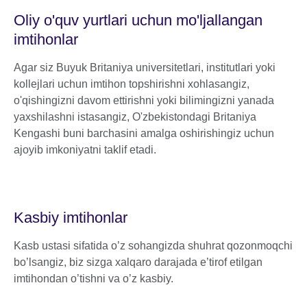
Oliy o'quv yurtlari uchun mo'ljallangan
imtihonlar
Agar siz Buyuk Britaniya universitetlari, institutlari yoki
kollejlari uchun imtihon topshirishni xohlasangiz,
o'qishingizni davom ettirishni yoki bilimingizni yanada
yaxshilashni istasangiz, O'zbekistondagi Britaniya
Kengashi buni barchasini amalga oshirishingiz uchun
ajoyib imkoniyatni taklif etadi.
Kasbiy imtihonlar
Kasb ustasi sifatida o’z sohangizda shuhrat qozonmoqchi
bo’lsangiz, biz sizga xalqaro darajada e’tirof etilgan
imtihondan o’tishni va o’z kasbiy.