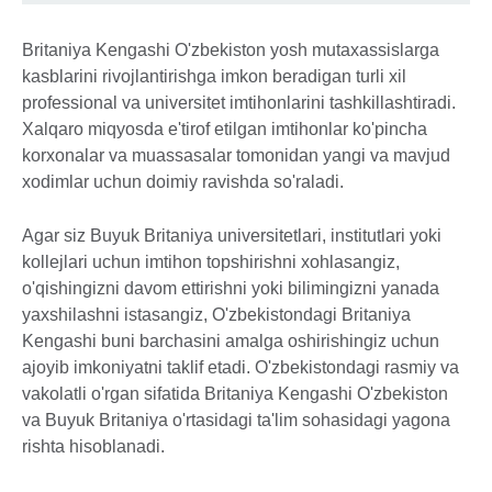
Britaniya Kengashi O'zbekiston yosh mutaxassislarga
kasblarini rivojlantirishga imkon beradigan turli xil
professional va universitet imtihonlarini tashkillashtiradi.
Xalqaro miqyosda e'tirof etilgan imtihonlar ko'pincha
korxonalar va muassasalar tomonidan yangi va mavjud
xodimlar uchun doimiy ravishda so'raladi.
Agar siz Buyuk Britaniya universitetlari, institutlari yoki
kollejlari uchun imtihon topshirishni xohlasangiz,
o'qishingizni davom ettirishni yoki bilimingizni yanada
yaxshilashni istasangiz, O'zbekistondagi Britaniya
Kengashi buni barchasini amalga oshirishingiz uchun
ajoyib imkoniyatni taklif etadi. O'zbekistondagi rasmiy va
vakolatli o'rgan sifatida Britaniya Kengashi O'zbekiston
va Buyuk Britaniya o'rtasidagi ta'lim sohasidagi yagona
rishta hisoblanadi.