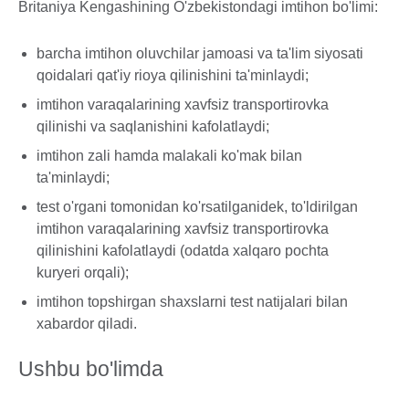
Britaniya Kengashining O'zbekistondagi imtihon bo'limi:
barcha imtihon oluvchilar jamoasi va ta'lim siyosati
qoidalari qat'iy rioya qilinishini ta'minlaydi;
imtihon varaqalarining xavfsiz transportirovka
qilinishi va saqlanishini kafolatlaydi;
imtihon zali hamda malakali ko'mak bilan
ta'minlaydi;
test o'rgani tomonidan ko'rsatilganidek, to'ldirilgan
imtihon varaqalarining xavfsiz transportirovka
qilinishini kafolatlaydi (odatda xalqaro pochta
kuryeri orqali);
imtihon topshirgan shaxslarni test natijalari bilan
xabardor qiladi.
Ushbu bo'limda