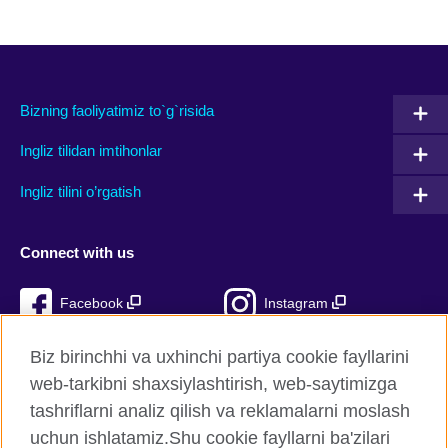
Bizning faoliyatimiz to`g`risida
Ingliz tilidan imtihonlar
Ingliz tilini o’rgatish
Connect with us
Facebook
Instagram
TikTok
YouTube
Biz birinchhi va uxhinchi partiya cookie fayllarini
web-tarkibni shaxsiylashtirish, web-saytimizga
tashriflarni analiz qilish va reklamalarni moslash
uchun ishlatamiz.Shu cookie fayllarni ba'zilari
British Council Global