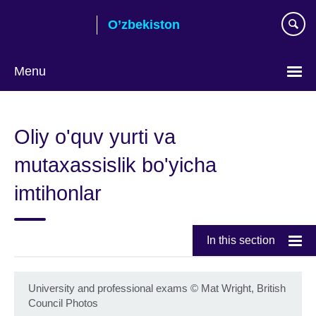
Skip
O’zbekiston
to
main
content
Menu
Choose
your
Oliy o'quv yurti va
language
mutaxassislik bo'yicha
imtihonlar
In this section
University and professional exams
©
Mat Wright, British
Council Photos