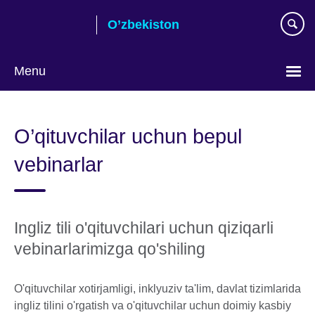
Skip
O’zbekiston
to
main
content
Menu
Choose
your
O’qituvchilar uchun bepul
language
vebinarlar
Ingliz tili o'qituvchilari uchun qiziqarli
vebinarlarimizga qo'shiling
O'qituvchilar xotirjamligi, inklyuziv ta'lim, davlat tizimlarida
ingliz tilini o'rgatish va o'qituvchilar uchun doimiy kasbiy