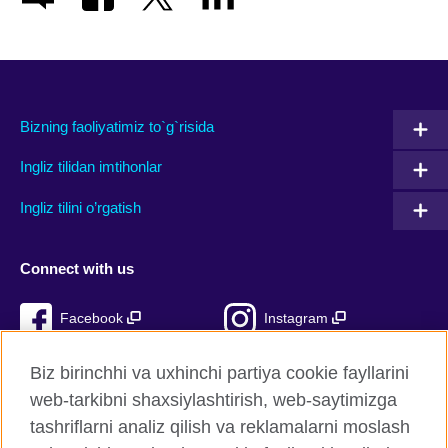
Bizning faoliyatimiz to`g`risida
Ingliz tilidan imtihonlar
Ingliz tilini o’rgatish
Connect with us
Facebook
Instagram
TikTok
YouTube
Biz birinchhi va uxhinchi partiya cookie fayllarini
web-tarkibni shaxsiylashtirish, web-saytimizga
tashriflarni analiz qilish va reklamalarni moslash