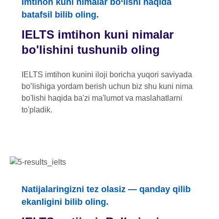
Imtihon kuni nimalar bo‘lishi haqida
batafsil bilib oling.
IELTS imtihon kuni nimalar
bo'lishini tushunib oling
IELTS imtihon kunini iloji boricha yuqori saviyada
bo’lishiga yordam berish uchun biz shu kuni nima
bo'lishi haqida ba'zi ma'lumot va maslahatlarni
to'pladik.
Natijalaringizni tez olasiz — qanday qilib
ekanligini bilib oling.