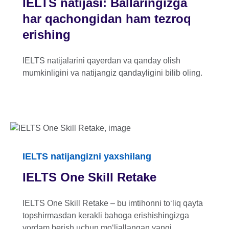
IELTS natijasi: Ballaringizga
har qachongidan ham tezroq
erishing
IELTS natijalarini qayerdan va qanday olish
mumkinligini va natijangiz qandayligini bilib oling.
IELTS natijangizni yaxshilang
IELTS One Skill Retake
IELTS One Skill Retake – bu imtihonni toʻliq qayta
topshirmasdan kerakli bahoga erishishingizga
yordam berish uchun moʻljallangan yangi