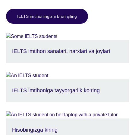
IELTS imtihoningizni bron qiling
IELTS imtihon sanalari, narxlari va joylari
IELTS imtihoniga tayyorgarlik ko‘ring
Hisobingizga kiring