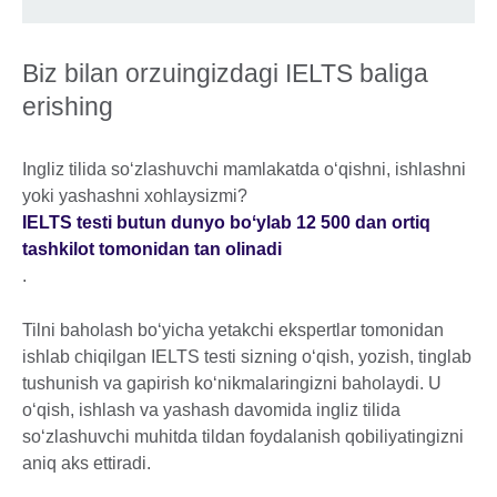
Biz bilan orzuingizdagi IELTS baliga
erishing
Ingliz tilida soʻzlashuvchi mamlakatda oʻqishni, ishlashni
yoki yashashni xohlaysizmi?
IELTS testi butun dunyo boʻylab 12 500 dan ortiq
tashkilot tomonidan tan olinadi
.
Tilni baholash boʻyicha yetakchi ekspertlar tomonidan
ishlab chiqilgan IELTS testi sizning oʻqish, yozish, tinglab
tushunish va gapirish koʻnikmalaringizni baholaydi. U
oʻqish, ishlash va yashash davomida ingliz tilida
soʻzlashuvchi muhitda tildan foydalanish qobiliyatingizni
aniq aks ettiradi.