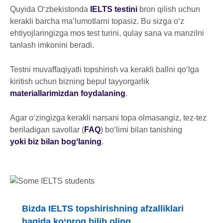
Quyida Oʻzbekistonda
IELTS testini
bron qilish uchun
kerakli barcha maʼlumotlarni topasiz. Bu sizga oʻz
ehtiyojlaringizga mos test turini, qulay sana va manzilni
tanlash imkonini beradi.
Testni muvaffaqiyatli topshirish va kerakli ballni qoʻlga
kiritish uchun bizning bepul tayyorgarlik
materiallarimizdan foydalaning
.
Agar oʻzingizga kerakli narsani topa olmasangiz, tez-tez
beriladigan savollar (
FAQ
) boʻlimi bilan tanishing
yoki biz bilan bogʻlaning
.
Bizda IELTS topshirishning afzalliklari
haqida ko‘proq bilib oling.