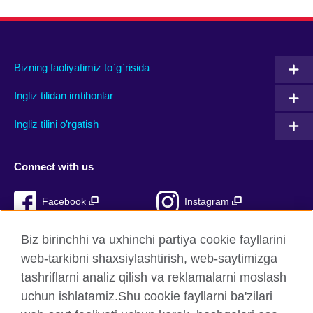
Bizning faoliyatimiz to`g`risida
Ingliz tilidan imtihonlar
Ingliz tilini o’rgatish
Connect with us
Facebook
Instagram
TikTok
YouTube
Biz birinchhi va uxhinchi partiya cookie fayllarini
web-tarkibni shaxsiylashtirish, web-saytimizga
tashriflarni analiz qilish va reklamalarni moslash
uchun ishlatamiz.Shu cookie fayllarni ba'zilari
British Council Global