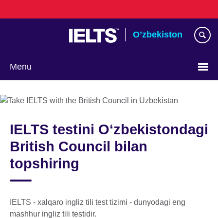
Skip
to
main
O’zbekiston
content
Menu
Choose
your
language
IELTS testini Oʻzbekistondagi
British Council bilan
topshiring
IELTS - xalqaro ingliz tili test tizimi - dunyodagi eng
mashhur ingliz tili testidir.