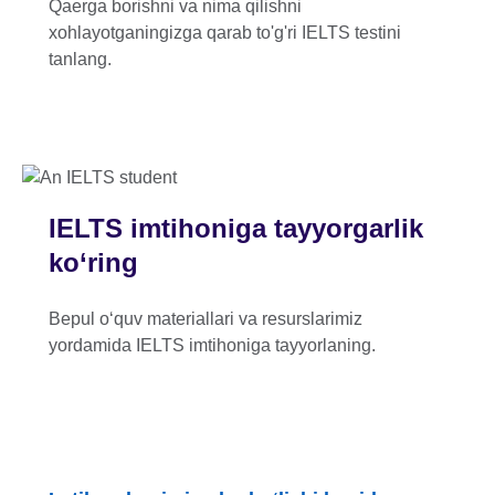
Qaerga borishni va nima qilishni
xohlayotganingizga qarab to'g'ri IELTS testini
tanlang.
IELTS imtihoniga tayyorgarlik
ko‘ring
Bepul o‘quv materiallari va resurslarimiz
yordamida IELTS imtihoniga tayyorlaning.