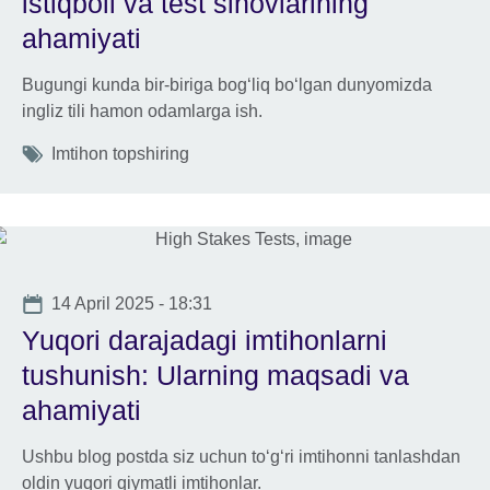
istiqboli va test sinovlarining
ahamiyati
Bugungi kunda bir-biriga bog‘liq bo‘lgan dunyomizda
ingliz tili hamon odamlarga ish.
Tags
Imtihon topshiring
Date
14 April 2025 - 18:31
Yuqori darajadagi imtihonlarni
tushunish: Ularning maqsadi va
ahamiyati
Ushbu blog postda siz uchun to‘g‘ri imtihonni tanlashdan
oldin yuqori qiymatli imtihonlar.