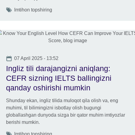
Tags
Imtihon topshiring
Date
07 April 2025 - 13:52
Ingliz tili darajangizni aniqlang:
CEFR sizning IELTS ballingizni
qanday oshirishi mumkin
Shunday ekan, ingliz tilida muloqot qila olish va, eng
muhimi, til bilimingizni isbotlay olish bugungi
globallashgan dunyoda sizga bir qator muhim imtiyozlar
berishi mumkin.
Tags
Imtihon topshiring