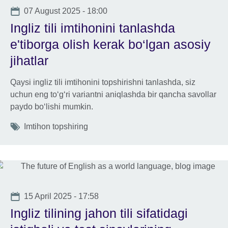
Date
07 August 2025 - 18:00
Ingliz tili imtihonini tanlashda
e'tiborga olish kerak bo‘lgan asosiy
jihatlar
Qaysi ingliz tili imtihonini topshirishni tanlashda, siz
uchun eng to‘g‘ri variantni aniqlashda bir qancha savollar
paydo bo‘lishi mumkin.
Tags
Imtihon topshiring
Date
15 April 2025 - 17:58
Ingliz tilining jahon tili sifatidagi