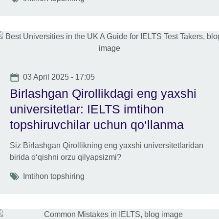
Date
03 April 2025 - 17:05
Birlashgan Qirollikdagi eng yaxshi
universitetlar: IELTS imtihon
topshiruvchilar uchun qo‘llanma
Siz Birlashgan Qirollikning eng yaxshi universitetlaridan
birida oʻqishni orzu qilyapsizmi?
Tags
Imtihon topshiring