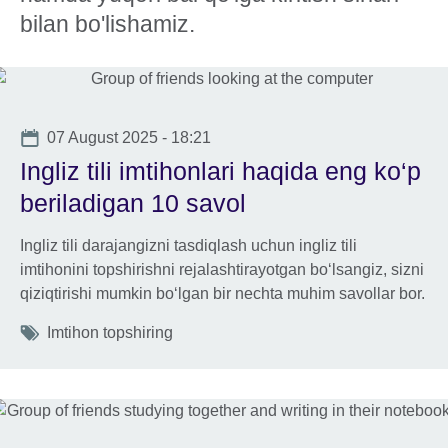
bilan bo'lishamiz.
Date
07 August 2025 - 18:21
Ingliz tili imtihonlari haqida eng ko‘p
beriladigan 10 savol
Ingliz tili darajangizni tasdiqlash uchun ingliz tili
imtihonini topshirishni rejalashtirayotgan bo‘lsangiz, sizni
qiziqtirishi mumkin bo‘lgan bir nechta muhim savollar bor.
Tags
Imtihon topshiring