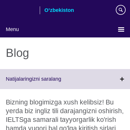
Skip
O’zbekiston
to
main
content
Menu
Choose
your
Blog
language
Click
Natijalaringizni saralang
to
expand.
More
Bizning blogimizga xush kelibsiz! Bu
information
yerda biz ingliz tili darajangizni oshirish,
available.
IELTSga samarali tayyorgarlik ko'rish
hamda yuqori bal qo'lga kiritish sirlari