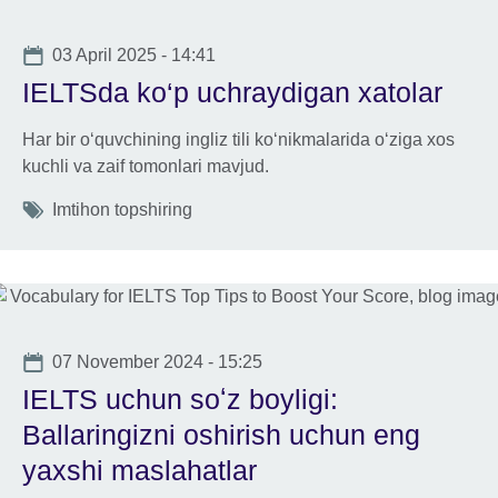
Date
03 April 2025 - 14:41
IELTSda ko‘p uchraydigan xatolar
Har bir o‘quvchining ingliz tili ko‘nikmalarida o‘ziga xos
kuchli va zaif tomonlari mavjud.
Tags
Imtihon topshiring
Date
07 November 2024 - 15:25
IELTS uchun soʻz boyligi:
Ballaringizni oshirish uchun eng
yaxshi maslahatlar