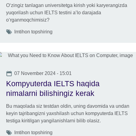
Oʻzingiz tanlagan universitetga kirish yoki karyerangizda
yuqorilash uchun IELTS testini aʼlo darajada
oʻrganmoqchimisiz?
Tags
Imtihon topshiring
Date
07 November 2024 - 15:01
Kompyuterda IELTS haqida
nimalarni bilishingiz kerak
Bu maqolada siz testdan oldin, uning davomida va undan
keyin tajribangizni yaxshilash uchun kompyuterda IELTS
testiga kiritilgan yangilanishlarni bilib olasiz.
Tags
Imtihon topshiring