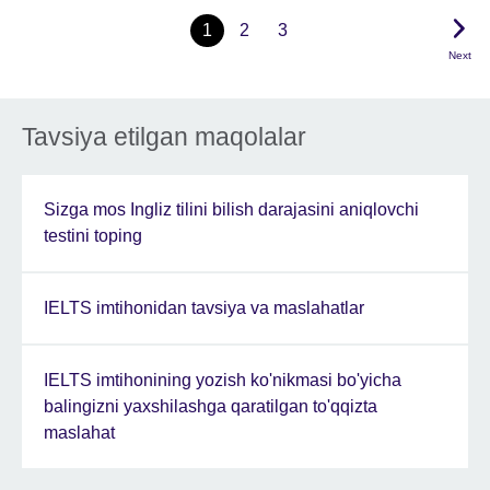
1
2
3
Next
Tavsiya etilgan maqolalar
Sizga mos Ingliz tilini bilish darajasini aniqlovchi
testini toping
IELTS imtihonidan tavsiya va maslahatlar
IELTS imtihonining yozish ko'nikmasi bo'yicha
balingizni yaxshilashga qaratilgan to'qqizta
maslahat