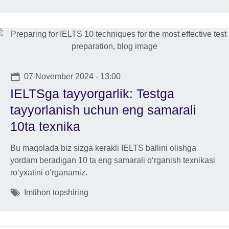
Date
07 November 2024 - 13:00
IELTSga tayyorgarlik: Testga
tayyorlanish uchun eng samarali
10ta texnika
Bu maqolada biz sizga kerakli IELTS ballini olishga
yordam beradigan 10 ta eng samarali oʻrganish texnikasi
roʻyxatini oʻrganamiz.
Tags
Imtihon topshiring