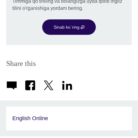
Timmiga qo'shiling va bolangizga uyda qolib ingliz
tilini o'rganishiga yordam bering.
Sinab ko`ring
Share this
English Online