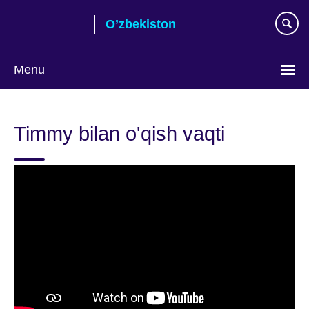
Skip
O’zbekiston
to
main
content
Menu
Choose
your
Timmy bilan o'qish vaqti
language