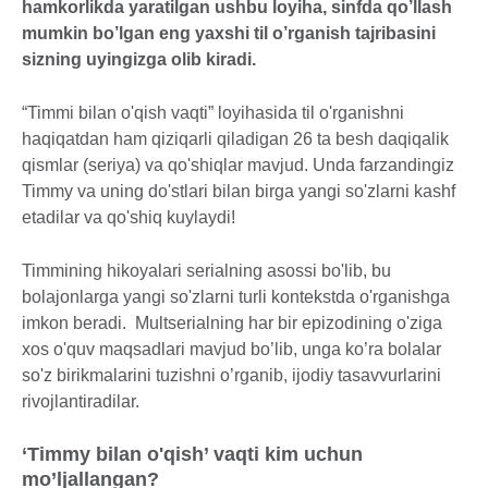
hamkorlikda yaratilgan ushbu loyiha, sinfda qo’llash
mumkin bo’lgan eng yaxshi til o’rganish tajribasini
sizning uyingizga olib kiradi.
“Timmi bilan o'qish vaqti” loyihasida til o'rganishni
haqiqatdan ham qiziqarli qiladigan 26 ta besh daqiqalik
qismlar (seriya) va qo'shiqlar mavjud. Unda farzandingiz
Timmy va uning do'stlari bilan birga yangi so'zlarni kashf
etadilar va qo'shiq kuylaydi!
Timmining hikoyalari serialning asossi bo'lib, bu
bolajonlarga yangi so'zlarni turli kontekstda o'rganishga
imkon beradi. Multserialning har bir epizodining o'ziga
xos o'quv maqsadlari mavjud bo’lib, unga ko’ra bolalar
so'z birikmalarini tuzishni o’rganib, ijodiy tasavvurlarini
rivojlantiradilar.
‘Timmy bilan o'qish’ vaqti kim uchun
mo’ljallangan?