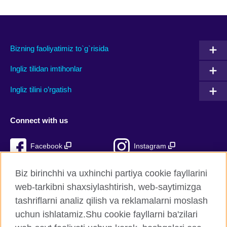
Bizning faoliyatimiz to`g`risida
Ingliz tilidan imtihonlar
Ingliz tilini o’rgatish
Connect with us
Facebook
Instagram
TikTok
YouTube
Biz birinchhi va uxhinchi partiya cookie fayllarini
web-tarkibni shaxsiylashtirish, web-saytimizga
tashriflarni analiz qilish va reklamalarni moslash
uchun ishlatamiz.Shu cookie fayllarni ba'zilari
British Council Global