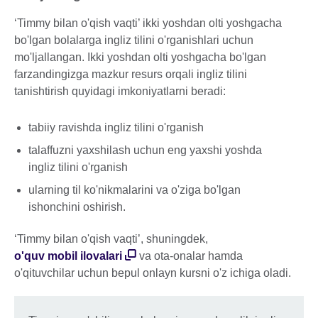
‘Timmy bilan o'qish vaqti’ ikki yoshdan olti yoshgacha
bo'lgan bolalarga ingliz tilini o'rganishlari uchun
mo'ljallangan. Ikki yoshdan olti yoshgacha bo'lgan
farzandingizga mazkur resurs orqali ingliz tilini
tanishtirish quyidagi imkoniyatlarni beradi:
tabiiy ravishda ingliz tilini o'rganish
talaffuzni yaxshilash uchun eng yaxshi yoshda
ingliz tilini o'rganish
ularning til ko'nikmalarini va o'ziga bo'lgan
ishonchini oshirish.
‘Timmy bilan o'qish vaqti’, shuningdek,
o'quv mobil ilovalari
va ota-onalar hamda
o'qituvchilar uchun bepul onlayn kursni o'z ichiga oladi.