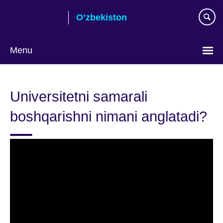
Skip
O’zbekiston
to
main
content
Menu
Choose
your
Universitetni samarali
language
boshqarishni nimani anglatadi?