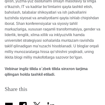
qilish, yuzma-yuz dasturlarni onlayn masofaviy taʼlimga
o‘tkazish, IT va kadrlar bo‘limlarini qayta tashkil etish,
baholash, talabalar shikoyatlari va ish jadvallarini
tuzishda siyosat va amaliyotlarni qayta ishlab chiqishdan
iborat. Shan konferensiyalar va siyosiy tahlil
markazlariga, xususan raqamli transformatsiya, gender va
liderlik, tenglik, xilma-xillik va inklyuzivlik hamda
universitet strategiyasi sohalarida muntazam ravishda
taklif qilinadigan maʼruzachi hisoblanadi. U bloglar orqali
milliy munozaralarga hissa qo‘shishni yoqtiradi, uning
ikkita blogi milliy mukofotlarga sazovor bo‘lgan.
Vebinar ingliz tilida o`zbek tilida sinxron tarjima
qilingan holda tashkil etiladi.
Share this