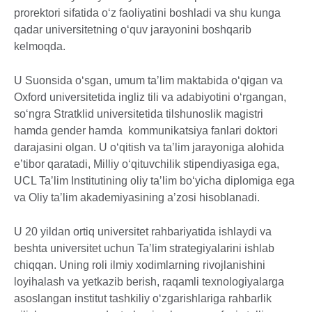
prorektori sifatida o‘z faoliyatini boshladi va shu kunga
qadar universitetning o‘quv jarayonini boshqarib
kelmoqda.
U Suonsida o‘sgan, umum taʼlim maktabida o‘qigan va
Oxford universitetida ingliz tili va adabiyotini o‘rgangan,
so‘ngra Stratklid universitetida tilshunoslik magistri
hamda gender hamda kommunikatsiya fanlari doktori
darajasini olgan. U o‘qitish va taʼlim jarayoniga alohida
eʼtibor qaratadi, Milliy o‘qituvchilik stipendiyasiga ega,
UCL Taʼlim Institutining oliy taʼlim bo‘yicha diplomiga ega
va Oliy taʼlim akademiyasining aʼzosi hisoblanadi.
U 20 yildan ortiq universitet rahbariyatida ishlaydi va
beshta universitet uchun Taʼlim strategiyalarini ishlab
chiqqan. Uning roli ilmiy xodimlarning rivojlanishini
loyihalash va yetkazib berish, raqamli texnologiyalarga
asoslangan institut tashkiliy o‘zgarishlariga rahbarlik