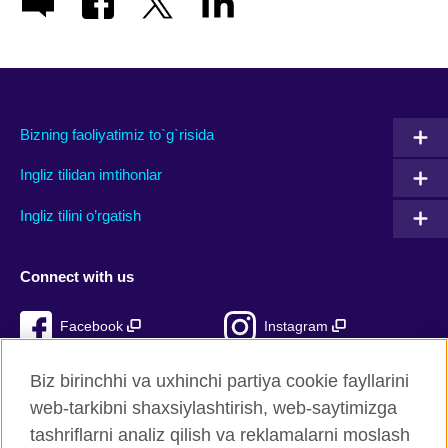
Bizning faoliyatimiz to`g`risida
Ingliz tilidan imtihonlar
Ingliz tilini o’rgatish
Connect with us
Facebook
Instagram
TikTok
YouTube
Biz birinchhi va uxhinchi partiya cookie fayllarini
web-tarkibni shaxsiylashtirish, web-saytimizga
tashriflarni analiz qilish va reklamalarni moslash