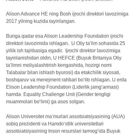
Alison Advance HE ning Bosh ijrochi direktori lavozimiga
2017 yilning kuzida tayinlangan.
Bunga qadar esa Alison Leadership Foundation ijrochi
direktori lavozimida ishlagan. U Oliy taʼlim sohasida 25
yillik ish tajribasiga egadir. Ijrochi direktor lavozimiga
tayinlanishidan oldin, U HEFCE (Buyuk Britaniya Oliy
taʼlimni moliyalashtirish kengashida, hozirgi nomi
Talabalar bilan ishlash byurosi) da etakchilik siyosati,
boshqaruv va menejment rahbari bo‘lib ishlagan. U erda
Elison Leadership Foundation (Liderlik jamg‘armasi)
hamda Equality Challenge Unit (Gender tengligi
muammolari bo‘limi) ga asos solgan.
Alison Universitet maʼmurlari assotsiatsiyasining (AUA)
sobiq prezidenti va Hamdo‘stlik universitetlari
assotsiatsiyasining Inson resurslari tarmog‘ida Buyuk