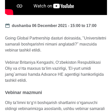
Date
dushanba 06 December 2021 -
15:00
to
17:00
Going Global Partnership dasturi doirasida, "Universitetni
samarali boshqarishni nimani anglatadi?" mavzuida
vebinar tashkil etildi.
Vebinar Britaniya Kengashi, O‘zbekiston Respublikasi
Oliy va o‘rta maxsus ta‘lim vazirligi, 'El-yurt umidi
jamg`armasi hamda Advance HE agentligi hamkorligida
tashkil etildi.
Vebinar mazmuni
Oliy taʼlimni to‘g‘ri boshqarish shartlarini o‘rganuvchi
oldingi vebinarimizga asoslanib, ushbu vebinar samarali