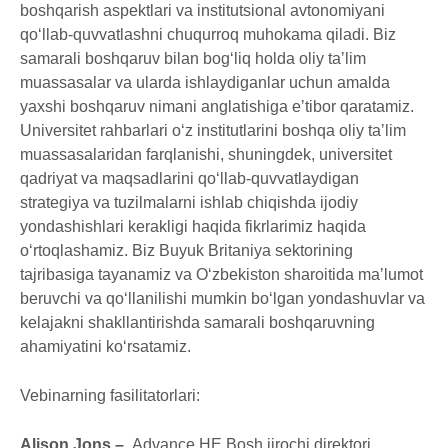
boshqarish aspektlari va institutsional avtonomiyani
qo‘llab-quvvatlashni chuqurroq muhokama qiladi. Biz
samarali boshqaruv bilan bog‘liq holda oliy taʼlim
muassasalar va ularda ishlaydiganlar uchun amalda
yaxshi boshqaruv nimani anglatishiga eʼtibor qaratamiz.
Universitet rahbarlari o‘z institutlarini boshqa oliy taʼlim
muassasalaridan farqlanishi, shuningdek, universitet
qadriyat va maqsadlarini qo‘llab-quvvatlaydigan
strategiya va tuzilmalarni ishlab chiqishda ijodiy
yondashishlari kerakligi haqida fikrlarimiz haqida
o‘rtoqlashamiz. Biz Buyuk Britaniya sektorining
tajribasiga tayanamiz va O‘zbekiston sharoitida maʼlumot
beruvchi va qo‘llanilishi mumkin bo‘lgan yondashuvlar va
kelajakni shakllantirishda samarali boshqaruvning
ahamiyatini ko‘rsatamiz.
Vebinarning fasilitatorlari:
Alison Jons –
Advance HE Bosh ijrochi direktori