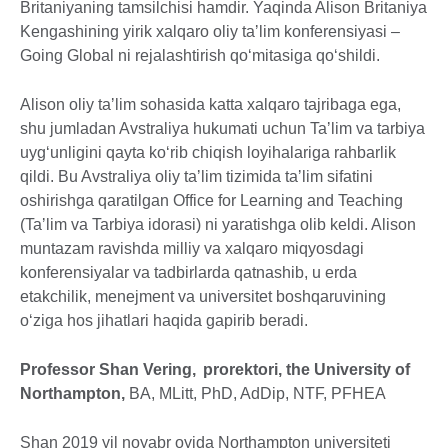
Britaniyaning tamsilchisi hamdir. Yaqinda Alison Britaniya
Kengashining yirik xalqaro oliy taʼlim konferensiyasi –
Going Global ni rejalashtirish qo‘mitasiga qo‘shildi.
Alison oliy taʼlim sohasida katta xalqaro tajribaga ega,
shu jumladan Avstraliya hukumati uchun Taʼlim va tarbiya
uyg‘unligini qayta ko‘rib chiqish loyihalariga rahbarlik
qildi. Bu Avstraliya oliy taʼlim tizimida taʼlim sifatini
oshirishga qaratilgan Office for Learning and Teaching
(Taʼlim va Tarbiya idorasi) ni yaratishga olib keldi. Alison
muntazam ravishda milliy va xalqaro miqyosdagi
konferensiyalar va tadbirlarda qatnashib, u erda
etakchilik, menejment va universitet boshqaruvining
o‘ziga hos jihatlari haqida gapirib beradi.
Professor Shan Vering, prorektori, the University of
Northampton,
BA, MLitt, PhD, AdDip, NTF, PFHEA
Shan 2019 yil noyabr oyida Northampton universiteti