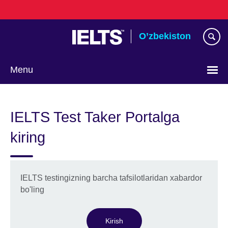
Skip
to
main
O’zbekiston
content
Menu
Choose
your
IELTS Test Taker Portalga
language
kiring
IELTS testingizning barcha tafsilotlaridan xabardor
bo'ling
Kirish