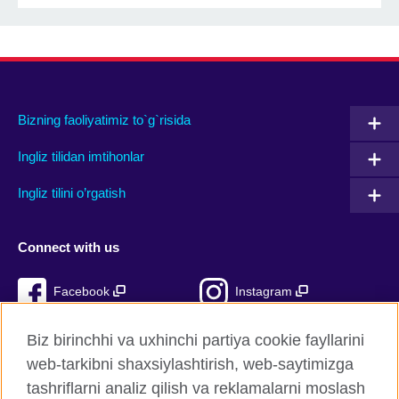
Bizning faoliyatimiz to`g`risida
Ingliz tilidan imtihonlar
Ingliz tilini o’rgatish
Connect with us
Facebook
Instagram
TikTok
YouTube
Biz birinchhi va uxhinchi partiya cookie fayllarini
web-tarkibni shaxsiylashtirish, web-saytimizga
tashriflarni analiz qilish va reklamalarni moslash