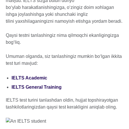
mavjud. IELTS sizga butun dunyo
bo‘ylab harakatlanishingizga, o‘zingiz doim xohlagan
ishga joylashishga yoki shunchaki ingliz
tilini yaxshilaganingizni namoyish etishga yordam beradi.
Qaysi testni tanlashingiz nima qilmoqchi ekanligingizga
bog‘liq.
Umuman olganda, siz tanlashingiz mumkin bo‘lgan ikkita
test turi mavjud:
IELTS Academic
IELTS General Training
IELTS test turini tanlashdan oldin, hujjat topshirayotgan
tashkilotlaringizdan qaysi test kerakligini aniqlab oling.