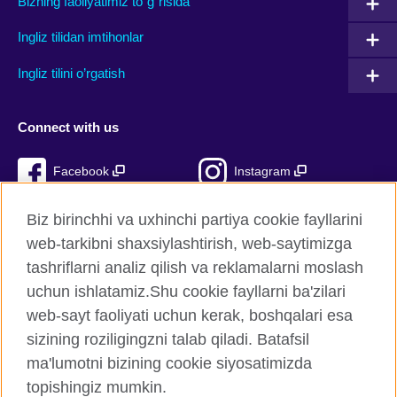
Bizning faoliyatimiz to`g`risida
Ingliz tilidan imtihonlar
Ingliz tilini o’rgatish
Connect with us
Facebook
Instagram
TikTok
YouTube
Biz birinchhi va uxhinchi partiya cookie fayllarini
web-tarkibni shaxsiylashtirish, web-saytimizga
tashriflarni analiz qilish va reklamalarni moslash
uchun ishlatamiz.Shu cookie fayllarni ba'zilari
British Council Global
web-sayt faoliyati uchun kerak, boshqalari esa
Xavfsizlik va foydalanish shartlari
sizining roziligingzni talab qiladi. Batafsil
Cookie fayllari
ma'lumotni bizining cookie siyosatimizda
Sitemap
topishingiz mumkin.