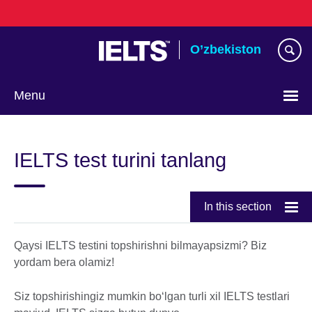
Skip
to
main
O’zbekiston
content
Menu
Choose
your
IELTS test turini tanlang
language
In this section
Qaysi IELTS testini topshirishni bilmayapsizmi? Biz
yordam bera olamiz!
Siz topshirishingiz mumkin bo‘lgan turli xil IELTS testlari