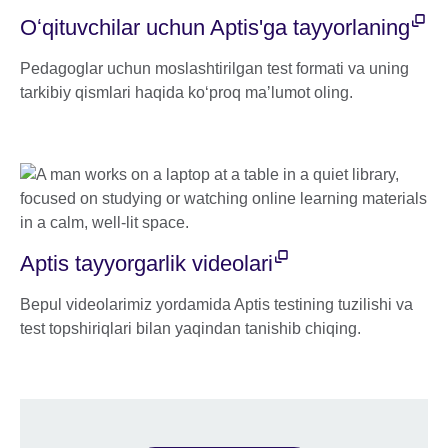
Oʻqituvchilar uchun Aptis'ga tayyorlaning
Pedagoglar uchun moslashtirilgan test formati va uning
tarkibiy qismlari haqida koʻproq maʼlumot oling.
Aptis tayyorgarlik videolari
Bepul videolarimiz yordamida Aptis testining tuzilishi va
test topshiriqlari bilan yaqindan tanishib chiqing.