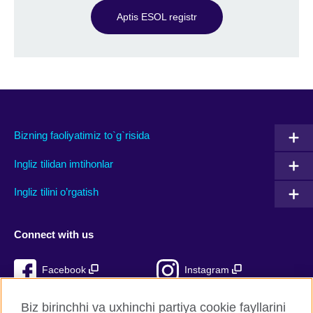
Aptis ESOL registr
Bizning faoliyatimiz to`g`risida
Ingliz tilidan imtihonlar
Ingliz tilini o’rgatish
Connect with us
Facebook
Instagram
TikTok
YouTube
Biz birinchhi va uxhinchi partiya cookie fayllarini