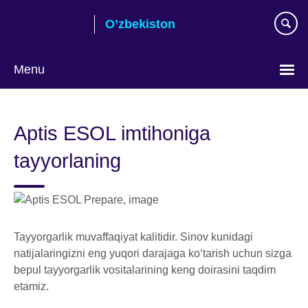
Skip
O’zbekiston
to
main
content
Menu
Choose
your
Aptis ESOL imtihoniga
language
tayyorlaning
Tayyorgarlik muvaffaqiyat kalitidir. Sinov kunidagi
natijalaringizni eng yuqori darajaga koʻtarish uchun sizga
bepul tayyorgarlik vositalarining keng doirasini taqdim
etamiz.