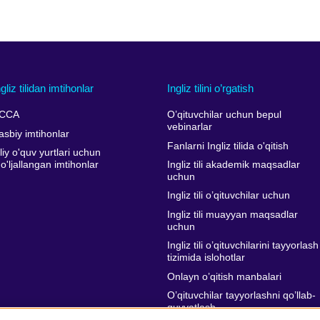
ngliz tilidan imtihonlar
Ingliz tilini o’rgatish
CCA
O’qituvchilar uchun bepul
vebinarlar
asbiy imtihonlar
Fanlarni Ingliz tilida o'qitish
liy o'quv yurtlari uchun
o'ljallangan imtihonlar
Ingliz tili akademik maqsadlar
uchun
Ingliz tili o’qituvchilar uchun
Ingliz tili muayyan maqsadlar
uchun
Ingliz tili o’qituvchilarini tayyorlash
tizimida islohotlar
Onlayn o’qitish manbalari
O’qituvchilar tayyorlashni qo’llab-
quvvatlash