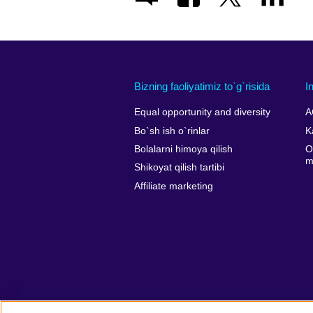
Bizning faoliyatimiz to`g`risida
I
Equal opportunity and diversity
A
Bo`sh ish o`rinlar
K
Bolalarni himoya qilish
O
m
Shikoyat qilish tartibi
Affiliate marketing