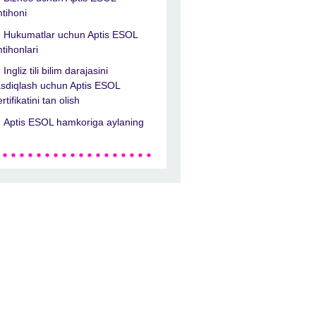
mtihoni
Hukumatlar uchun Aptis ESOL
mtihonlari
Ingliz tili bilim darajasini
asdiqlash uchun Aptis ESOL
ertifikatini tan olish
Aptis ESOL hamkoriga aylaning