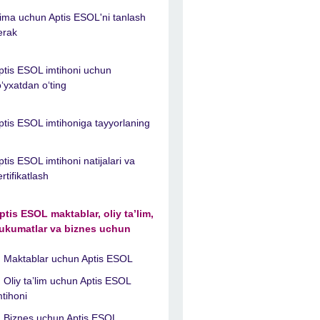
ima uchun Aptis ESOL'ni tanlash
erak
ptis ESOL imtihoni uchun
oʻyxatdan oʻting
ptis ESOL imtihoniga tayyorlaning
ptis ESOL imtihoni natijalari va
ertifikatlash
ptis ESOL maktablar, oliy taʼlim,
ukumatlar va biznes uchun
Maktablar uchun Aptis ESOL
Oliy taʼlim uchun Aptis ESOL
mtihoni
Biznes uchun Aptis ESOL