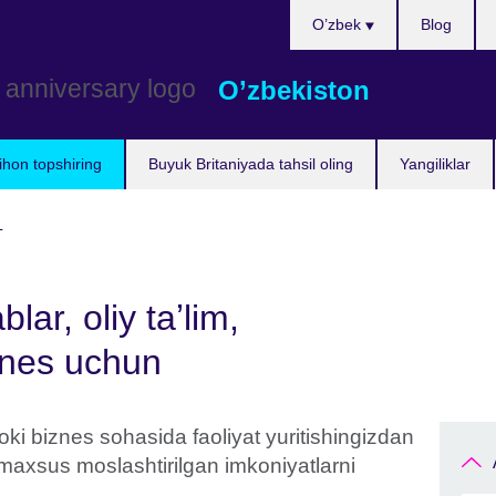
Choose
O’zbek
Blog
your
language
O’zbekiston
ihon topshiring
Buyuk Britaniyada tahsil oling
Yangiliklar
L
ar, oliy taʼlim,
znes uchun
yoki biznes sohasida faoliyat yuritishingizdan
 maxsus moslashtirilgan imkoniyatlarni