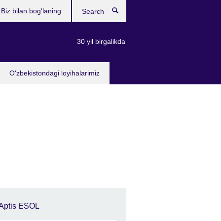
Biz bilan bog'laning
Search
30 yil birgalikda
O'zbekistondagi loyihalarimiz
Aptis ESOL