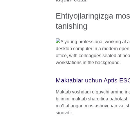
Ehtiyojlaringizga mos
tanishing
Maktablar uchun Aptis ES
Maktab yoshdagi oʻquvchilarning ingli
bilimini maktab sharoitida baholash
moʻljallangan moslashuvchan va ish
sinovdir.