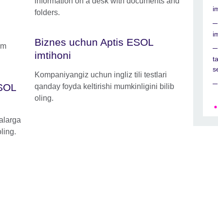
i
i
Biznes uchun Aptis ESOL
imtihoni
t
s
Kompaniyangiz uchun ingliz tili testlari
ESOL
qanday foyda keltirishi mumkinligini bilib
oling.
alarga
ling.