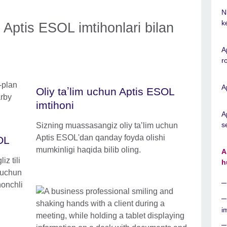
N
k
 Aptis ESOL imtihonlari bilan
A
r
A
Oliy taʼlim uchun Aptis ESOL
imtihoni
A
s
Sizning muassasangiz oliy taʼlim uchun
Aptis ESOL'dan qanday foyda olishi
OL
mumkinligi haqida bilib oling.
A
z tili
h
 uchun
onchli
i