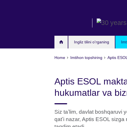
Skip
to
main
content
Ingliz tilini o'rganing
Imt
Home
Imtihon topshiring
Aptis ESO
Aptis ESOL maktabl
hukumatlar va bi
Siz taʼlim, davlat boshqaruvi 
qatʼi nazar, Aptis ESOL sizga
taqdim etadi.