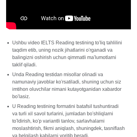
Ushbu video IELTS Reading testining to'liq tahlilini
taqdim etib, uning nozik jihatlarini o'rganadi va
balingizni oshirish uchun qimmatli ma'lumotlarni
taklif qiladi.
Unda Reading testidan misollar olinadi va
namunaviy javoblar ko'rsatiladi, shuning uchun siz
imtihon oluvchilar nimani kutayotganidan xabardor
bo'lasiz.
U Reading testining formatini batafsil tushuntiradi
va turli xil savol turlarini, jumladan bo'shliqlarni
to'ldirish, ko'p variantli tanlov, sarlavhalarni
moslashtirish, fikrni aniqlash, shuningdek, tasniflash
va belgilash kabilarni yoritib beradi.