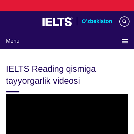
Skip
to
main
O’zbekiston
content
Menu
Choose
your
IELTS Reading qismiga
language
tayyorgarlik videosi