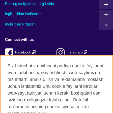
Bizning faoliyatimiz to`g`risida
Ingliz tilidan imtihonlar
Ingliz tilini o’rgatish
Connect with us
Facebook
Instagram
TikTok
YouTube
Biz birinchhi va uxhinchi partiya cookie fayllarini
web-tarkibni shaxsiylashtirish, web-saytimizga
tashriflarni analiz qilish va reklamalarni moslash
uchun ishlatamiz.Shu cookie fayllarni ba'zilari
British Council Global
web-sayt faoliyati uchun kerak, boshqalari esa
Xavfsizlik va foydalanish shartlari
sizining roziligingzni talab qiladi. Batafsil
Cookie fayllari
ma'lumotni bizining cookie siyosatimizda
Sitemap