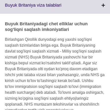
More
Click
Buyuk Britaniya viza talablari
information
to
available.
expand.
More
Buyuk Britaniyadagi chet elliklar uchun
information
sog'liqni saqlash imkoniyatlari
available.
Birlashgan Qirollik dunyodagi eng yaxshi sog'liqni
saqlash tizimlaridan biriga ega. Buyuk Britaniyaning
davlat sog'liqni saqlash xizmati - Milliy sog'liqni saqlash
xizmati (NHS) Buyuk Britaniyada yashovchi har bir
kishiga bepul xizmat ko'rsatishni taklif qiladi. Agar siz
Buyuk Britaniyada olti oydan ko'proq davom etadigan
ishchi yoki talaba vizasi bilan yashasangiz, unda NHS ga
kirish uchun to'lov to'lashingiz kerak bo'ladi. Ushbu
to'lov immigratsion sog'liqni saqlash to'lovi (immigration
health surcharge) deb ataladi. To'lovni amalga oshirgach,
sizning ko'pgina sog'liqni saqlash ehtiyojlaringiz
qoplanadi. NHS muntazam tekshiruvlar va shoshilinch