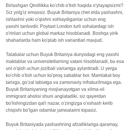
Birlashgan Qirollikka ko'chib o'tish haqida o'ylayapsizmi?
Siz yolg'iz emassiz. Buyuk Britaniya chet elda yashashni,
ishlashni yoki o'qishni xohlaydiganlar uchun eng
yaxshi tanlovdir. Poytaxt London turli sohalardagi ish
o'rinlari uchun global markaz hisoblanadi. Boshqa yirik
shaharlarda ham ko'plab ish variantlari mavjud.
Talabalar uchun Buyuk Britaniya dunyodagi eng yaxshi
maktablar va universitetlarning vatani hisoblanadi, bu esa
uni o'qish uchun jozibali variantga aylantiradi. U yerga
ko'chib o'tish uchun ko'proq sabablar bor. Mamlakat boy
tarixga, go'zal tabiatga va zamonaviy infratuzilmaga ega.
Buyuk Britaniyaning rivojlanayotgan va xilma-xil
immigrant aholisi shuni anglatadiki, siz qayerdan
bo'lishingizdan qat'i nazar, o'zingizga o'xshash kelib
chiqishi bo'lgan odamlar jamoalarini topasiz.
Buyuk Britaniyada yashashning afzalliklariga qaramay,