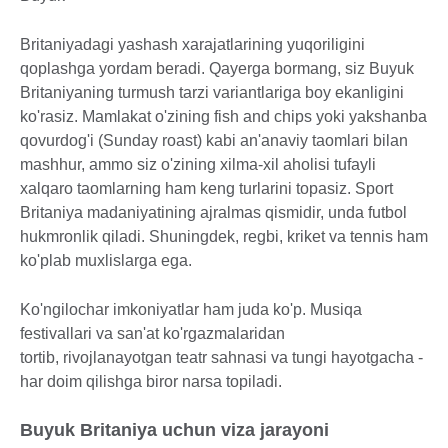
Britaniyadagi yashash xarajatlarining yuqoriligini
qoplashga yordam beradi. Qayerga bormang, siz Buyuk
Britaniyaning turmush tarzi variantlariga boy ekanligini
ko'rasiz. Mamlakat o'zining fish and chips yoki yakshanba
qovurdog'i (Sunday roast) kabi an'anaviy taomlari bilan
mashhur, ammo siz o'zining xilma-xil aholisi tufayli
xalqaro taomlarning ham keng turlarini topasiz. Sport
Britaniya madaniyatining ajralmas qismidir, unda futbol
hukmronlik qiladi. Shuningdek, regbi, kriket va tennis ham
ko'plab muxlislarga ega.
Ko'ngilochar imkoniyatlar ham juda ko'p. Musiqa
festivallari va san'at ko'rgazmalaridan
tortib, rivojlanayotgan teatr sahnasi va tungi hayotgacha -
har doim qilishga biror narsa topiladi.
Buyuk Britaniya uchun viza jarayoni