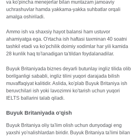
va ko'pincha menejerlar bilan muntazam jamoaviy
uchrashuvlar hamda yakkama-yakka suhbatlar orqali
amalga oshiriladi.
Ammo ish va shaxsiy hayot balansi ham ustuvor
ahamiyatga ega. O'rtacha ish haftasi taxminan 40 soatni
tashkil etadi va ko'pchilik doimiy xodimlar har yili kamida
28 kunlik haq to'lanadigan ta'tildan foydalanadilar.
Buyuk Britaniyada biznes deyarli butunlay ingliz tilida olib
borilganligi sababli, ingliz tilini yuqori darajada bilish
muvaffaqiyat kalitidir. Aslida, ko'plab Buyuk Britaniya ish
beruvchilari ish yoki lavozimni ko'tarish uchun yuqori
IELTS ballarini talab qiladi.
Buyuk Britaniyada o'qish
Buyuk Britaniya oliy ta'lim olish uchun dunyodagi eng
yaxshi yo'nalishlardan biridir. Buyuk Britaniya ta'limi bilan