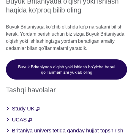
Buyuk Britaniyada o'qish yoki ishlash
haqida ko'proq bilib oling
Buyuk Britaniyaga ko'chib o'tishda ko'p narsalarni bilish
kerak. Yordam berish uchun biz sizga Buyuk Britaniyada
o'qish yoki ishlashingizga yordam beradigan amaliy
qadamlar bilan qo'llanmalarni yaratdik.
Buyuk Britaniyada o'qish yoki ishlash bo'yicha bepul
qo'llanmamizni yuklab oling
Tashqi havolalar
Study UK
UCAS
Britaniya universitetiga qanday hujjat topshirish