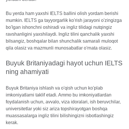
Bu yerda ham yaxshi IELTS ballini olish yordam berishi
mumkin. IELTS ga tayyorgarlik ko'rish jarayoni o'zingizga
bo'lgan ishonchni oshiradi va ingliz tilidagi nutqingiz
ravshanligini yaxshilaydi. Ingliz tilini qanchalik yaxshi
bilsangiz, boshqalar bilan shunchalik samarali muloqot
qila olasiz va mazmunli munosabatlar o'rnata olasiz.
Buyuk Britaniyadagi hayot uchun IELTS
ning ahamiyati
Buyuk Britaniya ishlash va o'qish uchun ko'plab
imkoniyatlarni taklif etadi. Ammo bu imkoniyatlardan
foydalanish uchun, avvalo, viza idoralari, ish beruvchilar,
universitetlar yoki siz ariza topshirayotgan boshqa
muassasalarga ingliz tilini bilishingizni isbotlashingiz
kerak.