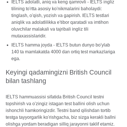
IELTS adolatli, aniq va keng qamrovli - IELTS ingliz
tilining to'rtta asosiy ko'nikmalarini baholaydi:
tinglash, o'qish, yozish va gapirish. IELTS testlari
aniqlik va adolatlilikka e'tibor qaratadi va imtihon
oluvchilar malakali va tajribali ingliz tili
mutaxassislaridir.
IELTS hamma joyda - IELTS butun dunyo bo'ylab
140 ta mamlakatda 4000 dan ortiq test markazlariga
ega.
Keyingi qadamingizni British Council
bilan tashlang
IELTS hammuassisi sifatida British Council testni
topshirish va o'zingiz istagan test ballini olish uchun
ishonchli hamkoringizdir. Testni band qilishdan tortib
testga tayyorgarlik ko'rishgacha, biz sizga kerakli ballni
olishga yordam beradigan silliq jarayonni taklif etamiz.