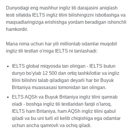
Dunyodagi eng mashhur ingliz tili darajasini aniqlash
testi sifatida IELTS ingliz tilini bilishingizni isbotlashga va
maqsadlaringizga erishishga yordam beradigan ishonchli
hamkordir.
Mana nima uchun har yili millionlab odamlar muqobil
ingliz tili testlari o'rniga IELTS ni tanlashadi:
IELTS global miqyosda tan olingan - IELTS butun
dunyo bo'ylab 12 500 dan ortiq tashkilotlar va ingliz
tilini bilishni talab qiladigan deyarli har bir Buyuk
Britaniya muassasasi tomonidan tan olingan.
ELTS AQSh va Buyuk Britaniya ingliz tilini qamrab
oladi - boshqa ingliz tili testlaridan farqli o'laroq,
IELTS ham Britaniya, ham AQSh ingliz tilini qabul
qiladi va bu uni turli xil kelib chiqishiga ega odamlar
uchun ancha qamrovli va ochiq qiladi.