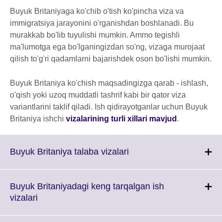
Buyuk Britaniyaga ko'chib o'tish ko'pincha viza va
immigratsiya jarayonini o'rganishdan boshlanadi. Bu
murakkab bo'lib tuyulishi mumkin. Ammo tegishli
ma'lumotga ega bo'lganingizdan so'ng, vizaga murojaat
qilish to'g'ri qadamlarni bajarishdek oson bo'lishi mumkin.
Buyuk Britaniya ko'chish maqsadingizga qarab - ishlash,
o'qish yoki uzoq muddatli tashrif kabi bir qator viza
variantlarini taklif qiladi. Ish qidirayotganlar uchun Buyuk
Britaniya ishchi
vizalarining turli xillari mavjud
.
Click
Buyuk Britaniya talaba vizalari
to
expand.
More
Buyuk Britaniyadagi keng tarqalgan ish
information
Click
vizalari
available.
to
expand.