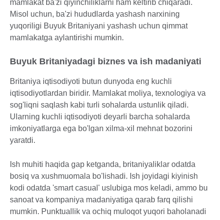
mamlakat ba'zi qiyinchiliklarni ham keltirib chiqaradi.
Misol uchun, ba'zi hududlarda yashash narxining
yuqoriligi Buyuk Britaniyani yashash uchun qimmat
mamlakatga aylantirishi mumkin.
Buyuk Britaniyadagi biznes va ish madaniyati
Britaniya iqtisodiyoti butun dunyoda eng kuchli
iqtisodiyotlardan biridir. Mamlakat moliya, texnologiya va
sog'liqni saqlash kabi turli sohalarda ustunlik qiladi.
Ularning kuchli iqtisodiyoti deyarli barcha sohalarda
imkoniyatlarga ega bo'lgan xilma-xil mehnat bozorini
yaratdi.
Ish muhiti haqida gap ketganda, britaniyaliklar odatda
bosiq va xushmuomala bo'lishadi. Ish joyidagi kiyinish
kodi odatda 'smart casual' uslubiga mos keladi, ammo bu
sanoat va kompaniya madaniyatiga qarab farq qilishi
mumkin. Punktuallik va ochiq muloqot yuqori baholanadi