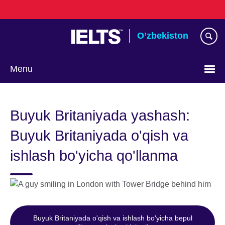
Skip
to
main
O’zbekiston
content
Menu
Choose
your
Buyuk Britaniyada yashash:
language
Buyuk Britaniyada o'qish va
ishlash bo'yicha qo'llanma
Buyuk Britaniyada o'qish va ishlash bo'yicha bepul