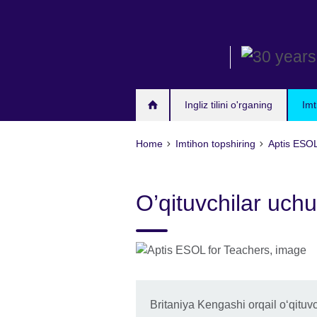
Skip
to
main
content
Ingliz tilini o'rganing
Imt
Home
Imtihon topshiring
Aptis ESO
O’qituvchilar uch
Britaniya Kengashi orqail oʻqituv