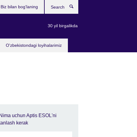
Biz bilan bog'laning
Search
30 yil birgalikda
O'zbekistondagi loyihalarimiz
Nima uchun Aptis ESOL'ni
tanlash kerak