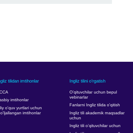
ngliz tilidan imtihonlar
Ingliz tilini o’rgatish
CCA
O’qituvchilar uchun bepul
vebinarlar
asbiy imtihonlar
Fanlarni Ingliz tilida o'qitish
liy o'quv yurtlari uchun
o'ljallangan imtihonlar
Ingliz tili akademik maqsadlar
uchun
Ingliz tili o’qituvchilar uchun