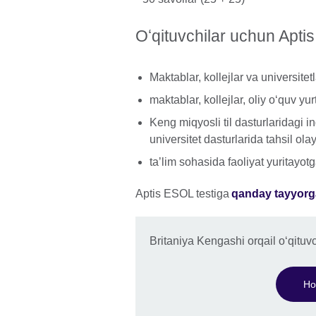
Oʻqituvchilar uchun Apti
Maktablar, kollejlar va universitet
maktablar, kollejlar, oliy oʻquv yu
Keng miqyosli til dasturlaridagi ingl
universitet dasturlarida tahsil ola
taʼlim sohasida faoliyat yuritayo
Aptis ESOL testiga
qanday tayyorgar
Britaniya Kengashi orqail oʻqituv
Ho