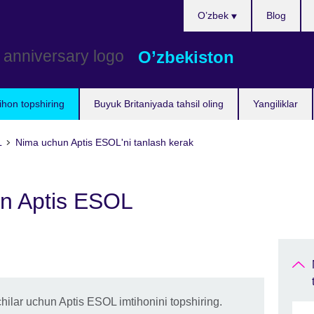
Choose
O’zbek
Blog
your
language
O’zbekiston
ihon topshiring
Buyuk Britaniyada tahsil oling
Yangiliklar
L
Nima uchun Aptis ESOL'ni tanlash kerak
un Aptis ESOL
chilar uchun Aptis ESOL imtihonini topshiring.