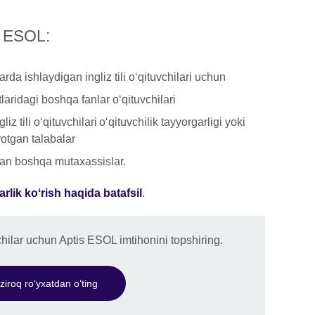
s ESOL:
larda ishlaydigan ingliz tili oʻqituvchilari uchun
rtlaridagi boshqa fanlar oʻqituvchilari
iz tili oʻqituvchilari oʻqituvchilik tayyorgarligi yoki
yotgan talabalar
tgan boshqa mutaxassislar.
lik koʻrish haqida batafsil
.
chilar uchun Aptis ESOL imtihonini topshiring.
ziroq roʻyxatdan oʻting