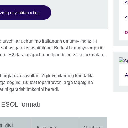
A
ziroq roʻyxatdan oʻting
A
O
ituvchilar uchun moʻljallangan umumiy ingliz tili
lim sohasiga moslashtirilgan. Bu test Umumyevropa til
icha B2 darajasigacha boʻlgan bilim va koʻnikmalarni
A
riqlari va savollari oʻqituvchilarning kundalik
ga bogʻliq. Bu test topshiruvchilarga faqatgina
larini qaratish imkonini beradi.
s ESOL formati
iyligi
Baxolash
Vazifalar