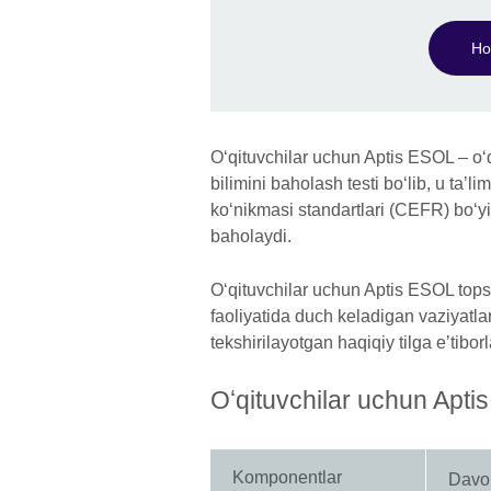
Ho
Oʻqituvchilar uchun Aptis ESOL – oʻq
bilimini baholash testi boʻlib, u taʼ
koʻnikmasi standartlari (CEFR) boʻy
baholaydi.
Oʻqituvchilar uchun Aptis ESOL topshi
faoliyatida duch keladigan vaziyatlar
tekshirilayotgan haqiqiy tilga eʼtibor
Oʻqituvchilar uchun Apti
Komponentlar
Davom