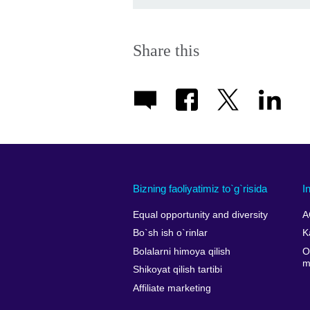
Share this
Bizning faoliyatimiz to`g`risida
I
Equal opportunity and diversity
A
Bo`sh ish o`rinlar
K
Bolalarni himoya qilish
O
m
Shikoyat qilish tartibi
Affiliate marketing