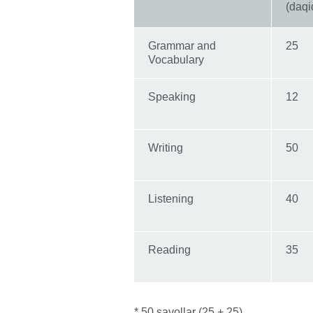
(daqi
Grammar and
25
Vocabulary
Speaking
12
Writing
50
Listening
40
Reading
35
* 50 savollar (25 + 25)