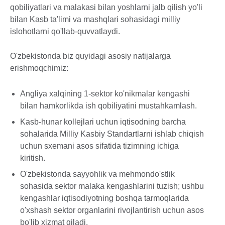
qobiliyatlari va malakasi bilan yoshlarni jalb qilish yo'li
bilan Kasb ta'limi va mashqlari sohasidagi milliy
islohotlarni qo'llab-quvvatlaydi.
O'zbekistonda biz quyidagi asosiy natijalarga
erishmoqchimiz:
Angliya xalqining 1-sektor ko'nikmalar kengashi
bilan hamkorlikda ish qobiliyatini mustahkamlash.
Kasb-hunar kollejlari uchun iqtisodning barcha
sohalarida Milliy Kasbiy Standartlarni ishlab chiqish
uchun sxemani asos sifatida tizimning ichiga
kiritish.
O'zbekistonda sayyohlik va mehmondo'stlik
sohasida sektor malaka kengashlarini tuzish; ushbu
kengashlar iqtisodiyotning boshqa tarmoqlarida
o'xshash sektor organlarini rivojlantirish uchun asos
bo'lib xizmat qiladi.