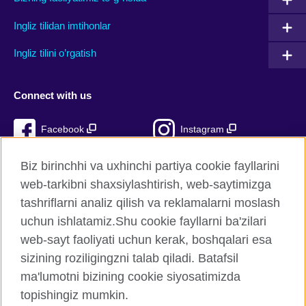
Ingliz tilidan imtihonlar
Ingliz tilini o’rgatish
Connect with us
Facebook
Instagram
TikTok
YouTube
Biz birinchhi va uxhinchi partiya cookie fayllarini
web-tarkibni shaxsiylashtirish, web-saytimizga
tashriflarni analiz qilish va reklamalarni moslash
uchun ishlatamiz.Shu cookie fayllarni ba'zilari
British Council Global
web-sayt faoliyati uchun kerak, boshqalari esa
Xavfsizlik va foydalanish shartlari
sizining roziligingzni talab qiladi. Batafsil
Cookie fayllari
ma'lumotni bizining cookie siyosatimizda
Sitemap
topishingiz mumkin.