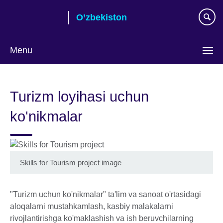
Skip
O’zbekiston
to
main
content
Menu
Choose
your
Turizm loyihasi uchun
language
ko'nikmalar
Skills for Tourism project image
"Turizm uchun ko'nikmalar" ta'lim va sanoat o'rtasidagi
aloqalarni mustahkamlash, kasbiy malakalarni
rivojlantirishga ko'maklashish va ish beruvchilarning