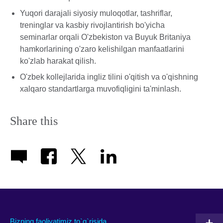
Yuqori darajali siyosiy muloqotlar, tashriflar,
treninglar va kasbiy rivojlantirish bo'yicha
seminarlar orqali O'zbekiston va Buyuk Britaniya
hamkorlarining o'zaro kelishilgan manfaatlarini
ko'zlab harakat qilish.
O'zbek kollejlarida ingliz tilini o'qitish va o'qishning
xalqaro standartlarga muvofiqligini ta'minlash.
Share this
Bizning faoliyatimiz to`g`risida