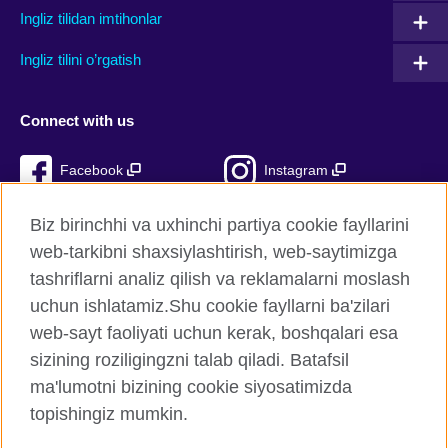
Ingliz tilidan imtihonlar
Ingliz tilini o’rgatish
Connect with us
Facebook
Instagram
TikTok
YouTube
Biz birinchhi va uxhinchi partiya cookie fayllarini
web-tarkibni shaxsiylashtirish, web-saytimizga
tashriflarni analiz qilish va reklamalarni moslash
uchun ishlatamiz.Shu cookie fayllarni ba'zilari
British Council Global
web-sayt faoliyati uchun kerak, boshqalari esa
Xavfsizlik va foydalanish shartlari
sizining roziligingzni talab qiladi. Batafsil
Cookie fayllari
ma'lumotni bizining cookie siyosatimizda
Sitemap
topishingiz mumkin.