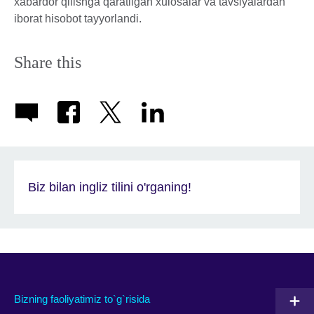
xabardor qilishga qaratilgan xulosalar va tavsiyalardan
iborat hisobot tayyorlandi.
Share this
Biz bilan ingliz tilini o'rganing!
Bizning faoliyatimiz to`g`risida