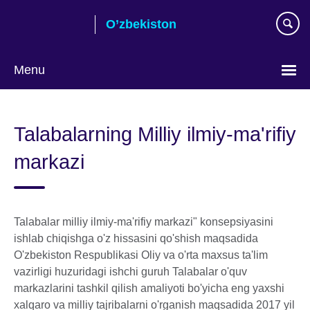
Skip
O’zbekiston
to
main
content
Menu
Choose
your
Talabalarning Milliy ilmiy-ma'rifiy
language
markazi
Talabalar milliy ilmiy-ma'rifiy markazi" konsepsiyasini
ishlab chiqishga o'z hissasini qo'shish maqsadida
O'zbekiston Respublikasi Oliy va o'rta maxsus ta'lim
vazirligi huzuridagi ishchi guruh Talabalar o'quv
markazlarini tashkil qilish amaliyoti bo'yicha eng yaxshi
xalqaro va milliy tajribalarni o'rganish maqsadida 2017 yil