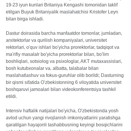
19-23 iyun kunlari Britaniya Kengashi tomonidan taklif
etilgan Buyuk Britaniyalik maslahatchisi Kristofer Leyn
bilan birga ishladi.
Dastur doirasida barcha manfaatdor tomonlar, jumladan,
arxitektorlar va qurilish kompaniyalari, universitet
rektorlari, o'quv ishlari bo'yicha prorektorlar, tadqiqot va
ma'rifiy masalalr bo'yicha prorektorlar bilan, bo'lim
boshliqlari, sotsiolog va psixologlar, AKT mutaxassislari,
bosh kutubxonalar va, albatta, talabalar bilan
maslahatlashuv va fokus-guruhlar olib borildi; Dasturning
bir qismi sifatida O'zbekistonning 6 viloyatida universitet
boshqaruvi jamoalari bilan videokonferentsiya tashkil
etildi.
Intensiv haftalik natijalari bo'yicha, O'zbekistonda yosh
avlod uchun yangi rivojlanish imkoniyatlarini yaratishga
qaratilgan hayajonli tashabbusning keyingi bosqichlarini