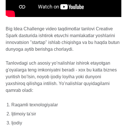
Big Idea Challenge video taqdimotlar tanlovi Creative
Spark dasturida ishtirok etuvchi mamlakatlar yoshlarini
innovatsion "startap" ishlab chiqishga va bu haqda butun
dunyoga aytib berishga chorlaydi.
Tanlovdagi uch asosiy yo’nalishlar ishirok etayotgan
g'oyalarga teng imkoniyatni beradi - xox bu katta biznes
yuritish bo’lsin, noyob ijodiy loyiha yoki dunyoni
yaxshiroq qilishga intilish. Yo’nalishlar quyidagilarni
qamrab oladi:
Raqamli texnologiyalar
Ijtimoiy ta'sir
Ijodiy