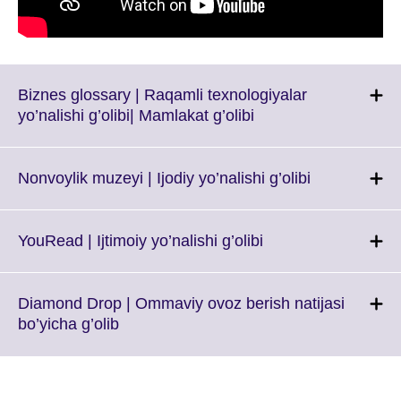
Biznes glossary | Raqamli texnologiyalar
Click
yo’nalishi g’olibi| Mamlakat g’olibi
to
expand.
More
Click
Nonvoylik muzeyi | Ijodiy yo’nalishi g’olibi
information
to
available.
expand.
More
Click
YouRead | Ijtimoiy yo’nalishi g’olibi
information
to
available.
expand.
More
Diamond Drop | Ommaviy ovoz berish natijasi
information
Click
bo’yicha g’olib
available.
to
expand.
More