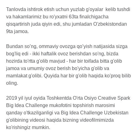
Tanlovda ishtirok etish uchun yuzlab g'oyalar kelib tushdi
va hakamlarimiz bu ro'yxatni 63ta finalchigacha
qisqartirish juda qiyin edi, shu jumladan O'zbekistondan
9ta jamoa.
Bundan so’ng, ommaviy ovozga qo’yish natijasida sizga
bog'liq edi - ikki haftalik ovoz berishdan so'ng, bizda
hozirda to'rtta g'olib mavjud - har bir toifada bitta g'olib
jamoa va umumiy ovoz berish bo'yicha g'olib va
mamlakat g'olibi. Quyida har bir g'olib haqida ko'proq bilib
oling.
2019 yil iyul oyida Toshkentda O'rta Osiyo Creative Spark
Big Idea Challenge mukofotini topshirish marosimi
qanday o'tkazilganligi va Big Idea Challenge Uzbekistan
g'olibining videosi haqida bizning videofilmimizda
ko'rishingiz mumkin.