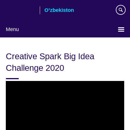
Skip
O’zbekiston
to
main
content
Menu
Choose
your
Creative Spark Big Idea
language
Challenge 2020