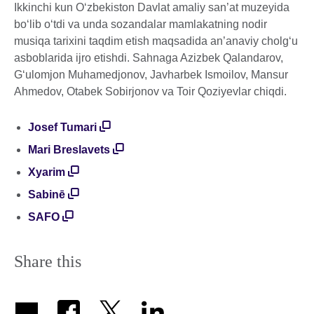
Ikkinchi kun O‘zbekiston Davlat amaliy san’at muzeyida
bo‘lib o‘tdi va unda sozandalar mamlakatning nodir
musiqa tarixini taqdim etish maqsadida an’anaviy cholg‘u
asboblarida ijro etishdi. Sahnaga Azizbek Qalandarov,
G‘ulomjon Muhamedjonov, Javharbek Ismoilov, Mansur
Ahmedov, Otabek Sobirjonov va Toir Qoziyevlar chiqdi.
Josef Tumari
Mari Breslavets
Xyarim
Sabinē
SAFO
Share this