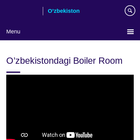
Skip
O’zbekiston
to
main
content
Menu
Choose
your
O’zbekistondagi Boiler Room
language