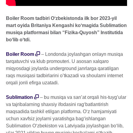
Boiler Room tadbiri Oʻzbekistonda ilk bor 2023-yil
mart oyida Britaniya Kengashi koʻmagida Sublimation
musiqa platformasi bilan “Fizika-Quyosh” Institutida
boʻlib oʻtdi.
Boiler Room
– Londonda joylashgan onlayn musiqa
tarqatuvchi va klub promouteri. U asosan xalqaro
miqyosdagi joylarda underground janrlarga qaratilgan
raqs musiqasi tadbirlarini o’tkazadi va shoularni internet
orqali jonli efirga uzatadi.
Sublimation
– bu musiqa va san’at orqali his-tuyg’ular
va tajribalarning shaxsiy ifodasini rag‘batlantirish
maqsadida tashkil etilgan platforma. O‘z hamjamiyati
uchun xavfsiz joylarni yaratishga bag‘ishlangan
Sublimation O‘zbekiston va Latviyada joylashgan bo‘lib,
ular 2021 yildan buyon musiqiy kechalarni o‘tkazib