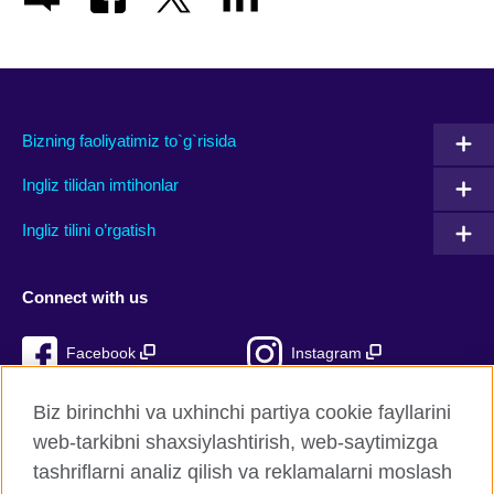
Bizning faoliyatimiz to`g`risida
Ingliz tilidan imtihonlar
Ingliz tilini o’rgatish
Connect with us
Facebook
Instagram
TikTok
YouTube
Biz birinchhi va uxhinchi partiya cookie fayllarini
web-tarkibni shaxsiylashtirish, web-saytimizga
tashriflarni analiz qilish va reklamalarni moslash