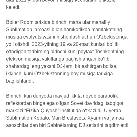
keladi.
Boiler Room tarixida birinchi marta ular mahalliy
Sublimation jamoasi bilan hamkorlikda mamlakatning
musiqa evolyutsiyasini nishonlash uchun O‘zbekistonga
yo‘l olishdi. 2023-yilning 19 va 20-mart kunlari bo‘lib
o‘tadigan tadbirning birinchi kuni poytaxt Toshkentning
elektron musiqa vakillariga bag‘ishlangan bo‘lib,
shahardagi eng yaxshi DJ-larni birlashtirgan bo‘lsa,
ikkinchi kuni O‘zbekistonning boy musiqa tarixiga
bag‘ishlandi.
Birinchi kun dunyoda mavjud ikkita noyob parabolik
reflektordan biriga ega o‘lgan Sovet davridagi tadqiqot
markazi “Fizika-Quyosh” Institutida o‘tkazildi. U yerda
Sublimation Kebato, Mari Breslavets, Xyarim va jamoa
asoschilaridan biri Sabinēlarning DJ setlarini taqdim etdi.