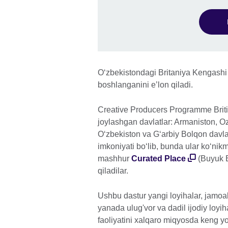
O‘zbekistondagi Britaniya Kengashi “
boshlanganini e’lon qiladi.
Creative Producers Programme Brit
joylashgan davlatlar: Armaniston, O
O‘zbekiston va G‘arbiy Bolqon davlatl
imkoniyati bo‘lib, bunda ular ko‘nik
mashhur
Curated Place
(Buyuk B
qiladilar.
Ushbu dastur yangi loyihalar, jamoala
yanada ulug'vor va dadil ijodiy loyi
faoliyatini xalqaro miqyosda keng yo