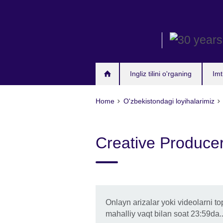
Skip
to
main
content
Ingliz tilini o'rganing
Imt
Home
O'zbekistondagi loyihalarimiz
Creative Producer
Onlayn arizalar yoki videolarni t
mahalliy vaqt bilan soat 23:59da.