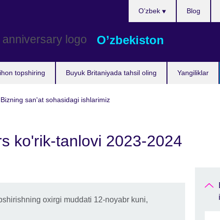
Choose
O’zbek
Blog
your
language
O’zbekiston
ihon topshiring
Buyuk Britaniyada tahsil oling
Yangiliklar
Bizning san'at sohasidagi ishlarimiz
s ko'rik-tanlovi 2023-2024
opshirishning oxirgi muddati 12-noyabr kuni,
.