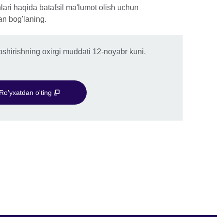
lari haqida batafsil ma'lumot olish uchun
tion
an bog'laning.
e.
opshirishning oxirgi muddati 12-noyabr kuni,
.
Ro'yxatdan o'ting