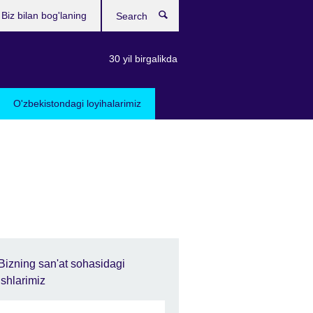
Biz bilan bog'laning
Search
30 yil birgalikda
O'zbekistondagi loyihalarimiz
Bizning san'at sohasidagi
ishlarimiz