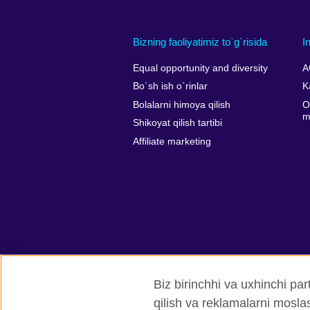
Bizning faoliyatimiz to`g`risida
I
Equal opportunity and diversity
A
Bo`sh ish o`rinlar
K
Bolalarni himoya qilish
O
m
Shikoyat qilish tartibi
Affiliate marketing
Biz birinchhi va uxhinchi par
qilish va reklamalarni moslas