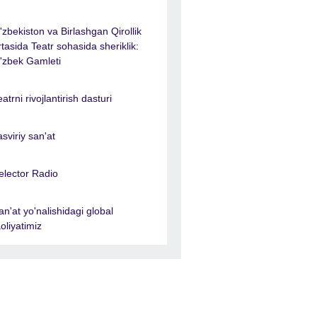
'zbekiston va Birlashgan Qirollik
rtasida Teatr sohasida sheriklik:
'zbek Gamleti
eatrni rivojlantirish dasturi
asviriy san'at
elector Radio
an'at yo'nalishidagi global
aoliyatimiz