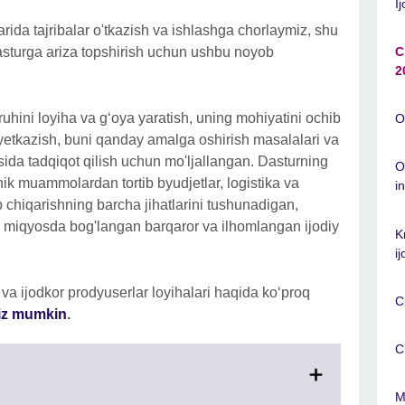
I
larida tajribalar o'tkazish va ishlashga chorlaymiz, shu
dasturga ariza topshirish uchun ushbu noyob
C
2
ruhini loyiha va g‘oya yaratish, uning mohiyatini ochib
O
yetkazish, buni qanday amalga oshirish masalalari va
sida tadqiqot qilish uchun mo'ljallangan. Dasturning
O
nik muammolardan tortib byudjetlar, logistika va
i
b chiqarishning barcha jihatlarini tushunadigan,
miqyosda bog'langan barqaror va ilhomlangan ijodiy
K
i
i va ijodkor prodyuserlar loyihalari haqida koʻproq
C
giz mumkin
.
C
M