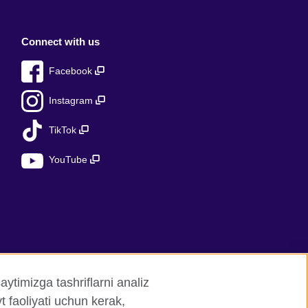
Connect with us
Facebook
Instagram
TikTok
YouTube
aytimizga tashriflarni analiz
t faoliyati uchun kerak,