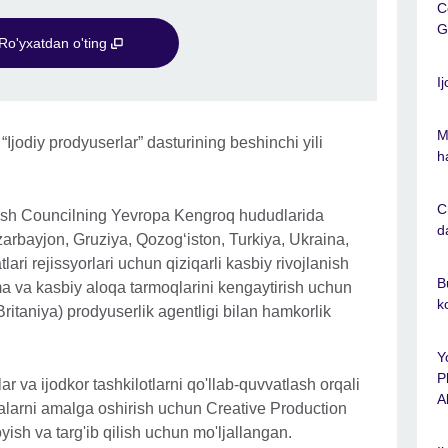
C
G
Ro'yxatdan o'ting
I
M
Ijodiy prodyuserlar” dasturining beshinchi yili
h
C
ish Councilning Yevropa Kengroq hududlarida
d
zarbayjon, Gruziya, Qozog‘iston, Turkiya, Ukraina,
ari rejissyorlari uchun qiziqarli kasbiy rivojlanish
B
ma va kasbiy aloqa tarmoqlarini kengaytirish uchun
k
ritaniya) prodyuserlik agentligi bilan hamkorlik
Y
P
r va ijodkor tashkilotlarni qo'llab-quvvatlash orqali
A
halarni amalga oshirish uchun Creative Production
yish va targ'ib qilish uchun mo'ljallangan.