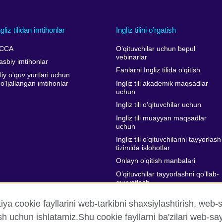
ngliz tilidan imtihonlar
Ingliz tilini o’rgatish
CCA
O’qituvchilar uchun bepul
vebinarlar
asbiy imtihonlar
Fanlarni Ingliz tilida o'qitish
liy o'quv yurtlari uchun
o'ljallangan imtihonlar
Ingliz tili akademik maqsadlar
uchun
Ingliz tili o’qituvchilar uchun
Ingliz tili muayyan maqsadlar
uchun
Ingliz tili o’qituvchilarini tayyorlash
tizimida islohotlar
Onlayn o’qitish manbalari
O’qituvchilar tayyorlashni qo’llab-
quvvatlash
tiya cookie fayllarini web-tarkibni shaxsiylashtirish, web-s
h uchun ishlatamiz.Shu cookie fayllarni ba'zilari web-say