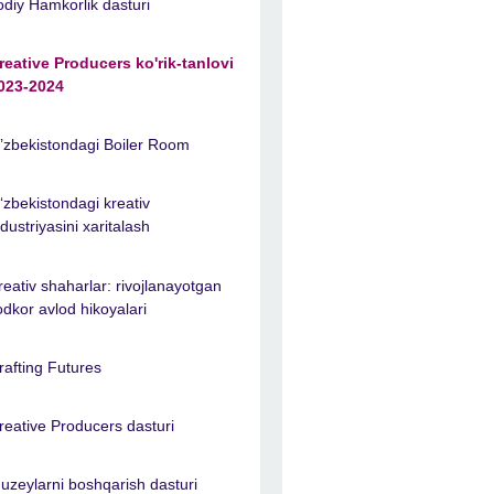
jodiy Hamkorlik dasturi
reative Producers ko'rik-tanlovi
023-2024
’zbekistondagi Boiler Room
‘zbekistondagi kreativ
ndustriyasini xaritalash
reativ shaharlar: rivojlanayotgan
jodkor avlod hikoyalari
rafting Futures
reative Producers dasturi
uzeylarni boshqarish dasturi