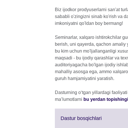
Biz ijodkor prodyuserlarni san'at tur
sababli o'zingizni sinab ko'rish va 
imkoniyatni qo'ldan boy bermang!
Seminarlar, xalqaro ishtirokchilar gu
berish, uni qayerda, qachon amaliy 
bu kim uchun mo'ljallanganligi xusu
maqsadi - bu ijodiy qarashlar va tex
auditoriyagacha bo'lgan ijodiy ishla
mahalliy asosga ega, ammo xalqaro 
guruh hamjamiyatini yaratish.
Dasturning oʻtgan yillardagi faoliyat
maʼlumotlarni
bu yerdan topishin
Click
Dastur bosqichlari
to