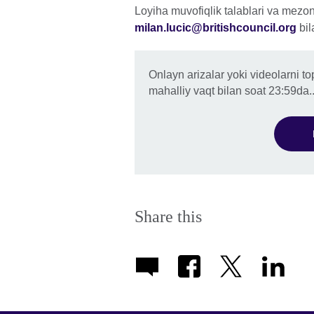
More
Loyiha muvofiqlik talablari va mezon
informa
milan.lucic@britishcouncil.org
bil
availabl
Onlayn arizalar yoki videolarni t
mahalliy vaqt bilan soat 23:59da.
Share this