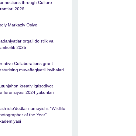
onnections through Culture
rantlari 2026
jodiy Markaziy Osiyo
adaniyatlar orqali do‘stlik va
amkorlik 2025
reative Collaborations grant
asturining muvaffaqiyatli loyihalari
utunjahon kreativ iqtisodiyot
onferensiyasi 2024 yakunlari
osh iste'dodlar namoyishi: “Wildlife
hotographer of the Year”
kademiyasi