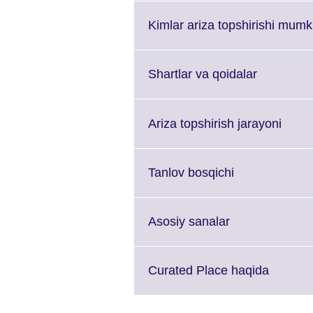
expand.
More
Kimlar ariza topshirishi mumk
information
available.
Click
Shartlar va qoidalar
to
expand.
More
Click
Ariza topshirish jarayoni
informatio
to
available.
expan
More
Click
Tanlov bosqichi
infor
to
availa
expand.
More
Click
Asosiy sanalar
information
to
available.
expand.
More
Click
Curated Place haqida
information
to
available.
expand.