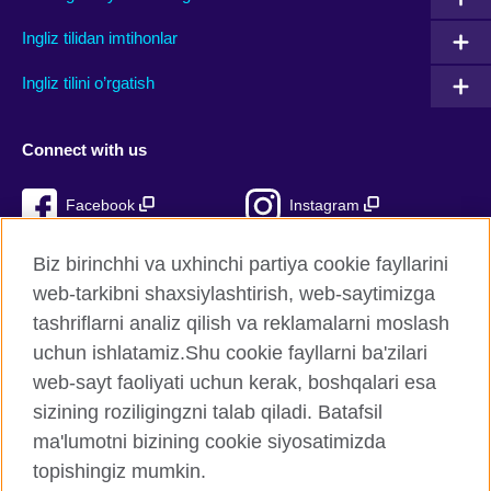
Ingliz tilidan imtihonlar
Ingliz tilini o’rgatish
Connect with us
Facebook
Instagram
TikTok
YouTube
Biz birinchhi va uxhinchi partiya cookie fayllarini
web-tarkibni shaxsiylashtirish, web-saytimizga
tashriflarni analiz qilish va reklamalarni moslash
uchun ishlatamiz.Shu cookie fayllarni ba'zilari
British Council Global
web-sayt faoliyati uchun kerak, boshqalari esa
Xavfsizlik va foydalanish shartlari
sizining roziligingzni talab qiladi. Batafsil
Cookie fayllari
ma'lumotni bizining cookie siyosatimizda
Sitemap
topishingiz mumkin.