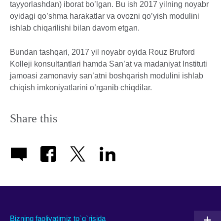
tayyorlashdan) iborat bo’lgan. Bu ish 2017 yilning noyabr
oyidagi qo’shma harakatlar va ovozni qo’yish modulini
ishlab chiqarilishi bilan davom etgan.
Bundan tashqari, 2017 yil noyabr oyida Rouz Bruford
Kolleji konsultantlari hamda San’at va madaniyat Instituti
jamoasi zamonaviy san’atni boshqarish modulini ishlab
chiqish imkoniyatlarini o’rganib chiqdilar.
Share this
Bizning faoliyatimiz to`g`risida