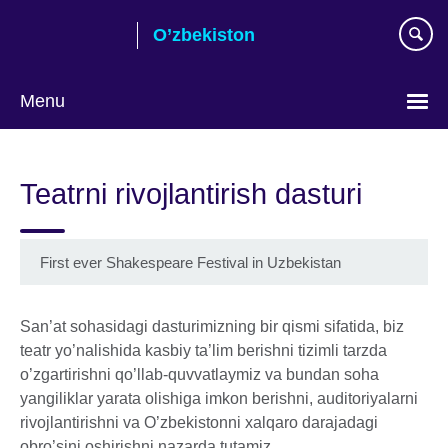
Skip
O’zbekiston
to
main
content
Menu
Choose
your
Teatrni rivojlantirish dasturi
language
First ever Shakespeare Festival in Uzbekistan
San’at sohasidagi dasturimizning bir qismi sifatida, biz
teatr yo’nalishida kasbiy ta’lim berishni tizimli tarzda
o’zgartirishni qo’llab-quvvatlaymiz va bundan soha
yangiliklar yarata olishiga imkon berishni, auditoriyalarni
rivojlantirishni va O’zbekistonni xalqaro darajadagi
obro’sini oshirishni nazarda tutamiz.