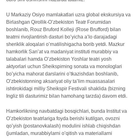
U Markaziy Osiyo mamlakatlari uzra global ekskursiya va
Birlashgan Qirollik-O’zbekiston Teatr Forumidan
boshlanib, Rouz Bruford Kolleji (Rose Brufford) bilan
teatrni rivojlantirish dasturi bo’yicha a’lo darajadagi
sheriklik aloqalari o’rnatilishigacha borib yetdi. Mazkur
hamkorlik San’at va madaniyat instituti murabbiy va
talabalari hamda O’zbekiston Yoshlar teatri yosh
aktyorlari uchun Sheikspirning sonata va monologlari
bo’yicha mahorat darslarini o’tkazishdan boshlanib,
O’zbekistonning aksariyat oliy ta’lim muassasalari
ishtirokidagi milliy Sheikspir Festivali shaklida (bizning
Ingliz tili dasturimiz bilan hamohang tarzda) davom etdi.
Hamkorlikning navbatdagi bosqichlari, bunda Institut va
O’zbekiston teatrlariga foyda berishi kutilgan, ovozni
qo’yish (postanovkalash) modulini ishlab chiqishdan
(jumladan, murabbiylarni o’qitish va materiallarni