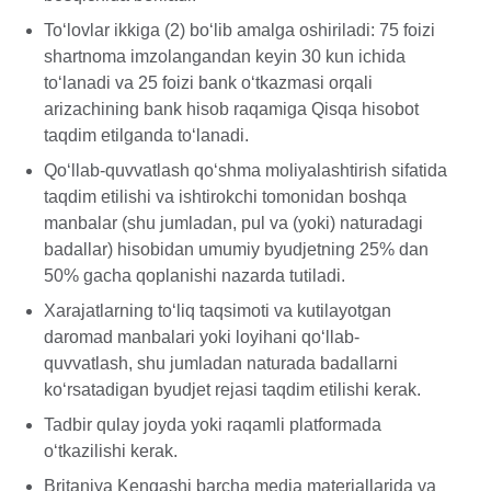
To‘lovlar ikkiga (2) bo‘lib amalga oshiriladi: 75 foizi
shartnoma imzolangandan keyin 30 kun ichida
to‘lanadi va 25 foizi bank o‘tkazmasi orqali
arizachining bank hisob raqamiga Qisqa hisobot
taqdim etilganda to‘lanadi.
Qo‘llab-quvvatlash qo‘shma moliyalashtirish sifatida
taqdim etilishi va ishtirokchi tomonidan boshqa
manbalar (shu jumladan, pul va (yoki) naturadagi
badallar) hisobidan umumiy byudjetning 25% dan
50% gacha qoplanishi nazarda tutiladi.
Xarajatlarning to‘liq taqsimoti va kutilayotgan
daromad manbalari yoki loyihani qo‘llab-
quvvatlash, shu jumladan naturada badallarni
ko‘rsatadigan byudjet rejasi taqdim etilishi kerak.
Tadbir qulay joyda yoki raqamli platformada
o‘tkazilishi kerak.
Britaniya Kengashi barcha media materiallarida va