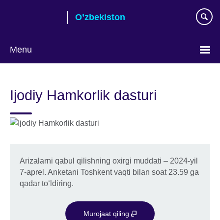
Skip
O’zbekiston
to
main
content
Menu
Choose
your
Ijodiy Hamkorlik dasturi
language
Arizalarni qabul qilishning oxirgi muddati – 2024-yil
7-aprel. Anketani Toshkent vaqti bilan soat 23.59 ga
qadar to‘ldiring.
Murojaat qiling