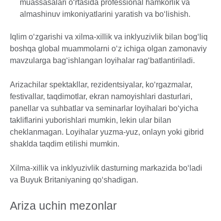
muassasalari o‘rtasida professional hamkorlik va
almashinuv imkoniyatlarini yaratish va bo‘lishish.
Iqlim o‘zgarishi va xilma-xillik va inklyuzivlik bilan bog‘liq
boshqa global muammolarni o‘z ichiga olgan zamonaviy
mavzularga bag‘ishlangan loyihalar rag‘batlantiriladi.
Arizachilar spektakllar, rezidentsiyalar, ko‘rgazmalar,
festivallar, taqdimotlar, ekran namoyishlari dasturlari,
panellar va suhbatlar va seminarlar loyihalari bo‘yicha
takliflarini yuborishlari mumkin, lekin ular bilan
cheklanmagan. Loyihalar yuzma-yuz, onlayn yoki gibrid
shaklda taqdim etilishi mumkin.
Xilma-xillik va inklyuzivlik dasturning markazida bo‘ladi
va Buyuk Britaniyaning qo‘shadigan.
Ariza uchin mezonlar