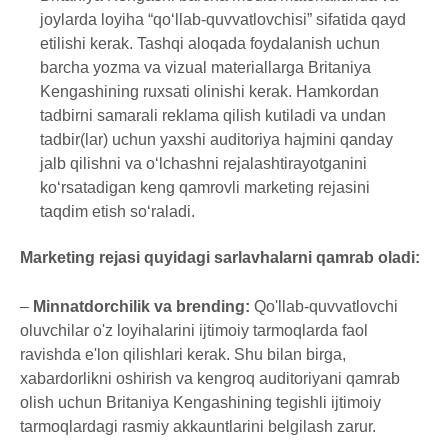
joylarda loyiha “qo‘llab-quvvatlovchisi” sifatida qayd
etilishi kerak. Tashqi aloqada foydalanish uchun
barcha yozma va vizual materiallarga Britaniya
Kengashining ruxsati olinishi kerak. Hamkordan
tadbirni samarali reklama qilish kutiladi va undan
tadbir(lar) uchun yaxshi auditoriya hajmini qanday
jalb qilishni va o‘lchashni rejalashtirayotganini
ko‘rsatadigan keng qamrovli marketing rejasini
taqdim etish so‘raladi.
Marketing rejasi quyidagi sarlavhalarni qamrab oladi:
–
Minnatdorchilik va brending:
Qo'llab-quvvatlovchi
oluvchilar o'z loyihalarini ijtimoiy tarmoqlarda faol
ravishda e'lon qilishlari kerak. Shu bilan birga,
xabardorlikni oshirish va kengroq auditoriyani qamrab
olish uchun Britaniya Kengashining tegishli ijtimoiy
tarmoqlardagi rasmiy akkauntlarini belgilash zarur.