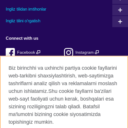
Ingliz tilidan imtihonlar
Ingliz tilini o’rgatish
Connect with us
Facebook
Instagram
TikTok
YouTube
Biz birinchhi va uxhinchi partiya cookie fayllarini
web-tarkibni shaxsiylashtirish, web-saytimizga
tashriflarni analiz qilish va reklamalarni moslash
uchun ishlatamiz.Shu cookie fayllarni ba'zilari
British Council Global
web-sayt faoliyati uchun kerak, boshqalari esa
Xavfsizlik va foydalanish shartlari
sizining roziligingzni talab qiladi. Batafsil
Cookie fayllari
ma'lumotni bizining cookie siyosatimizda
Sitemap
topishingiz mumkin.