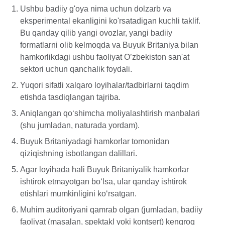
Ushbu badiiy g'oya nima uchun dolzarb va
eksperimental ekanligini ko'rsatadigan kuchli taklif.
Bu qanday qilib yangi ovozlar, yangi badiiy
formatlarni olib kelmoqda va Buyuk Britaniya bilan
hamkorlikdagi ushbu faoliyat O’zbekiston san'at
sektori uchun qanchalik foydali.
Yuqori sifatli xalqaro loyihalar/tadbirlarni taqdim
etishda tasdiqlangan tajriba.
Aniqlangan qo‘shimcha moliyalashtirish manbalari
(shu jumladan, naturada yordam).
Buyuk Britaniyadagi hamkorlar tomonidan
qiziqishning isbotlangan dalillari.
Agar loyihada hali Buyuk Britaniyalik hamkorlar
ishtirok etmayotgan bo‘lsa, ular qanday ishtirok
etishlari mumkinligini ko‘rsatgan.
Muhim auditoriyani qamrab olgan (jumladan, badiiy
faoliyat (masalan, spektakl yoki kontsert) kengroq