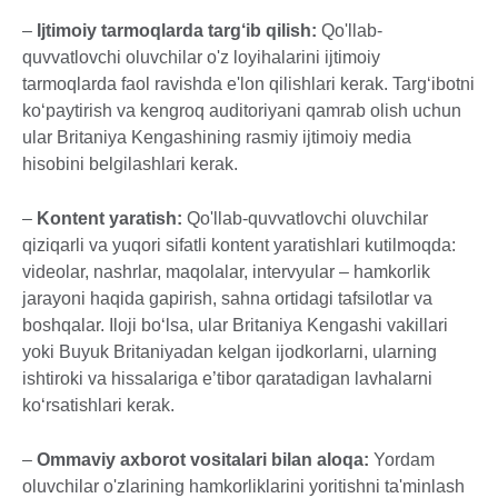
–
Ijtimoiy tarmoqlarda targ‘ib qilish:
Qo'llab-
quvvatlovchi oluvchilar o'z loyihalarini ijtimoiy
tarmoqlarda faol ravishda e'lon qilishlari kerak. Targ‘ibotni
ko‘paytirish va kengroq auditoriyani qamrab olish uchun
ular Britaniya Kengashining rasmiy ijtimoiy media
hisobini belgilashlari kerak.
–
Kontent yaratish:
Qo'llab-quvvatlovchi oluvchilar
qiziqarli va yuqori sifatli kontent yaratishlari kutilmoqda:
videolar, nashrlar, maqolalar, intervyular – hamkorlik
jarayoni haqida gapirish, sahna ortidagi tafsilotlar va
boshqalar. Iloji bo‘lsa, ular Britaniya Kengashi vakillari
yoki Buyuk Britaniyadan kelgan ijodkorlarni, ularning
ishtiroki va hissalariga e’tibor qaratadigan lavhalarni
ko‘rsatishlari kerak.
–
Ommaviy axborot vositalari bilan aloqa:
Yordam
oluvchilar o'zlarining hamkorliklarini yoritishni ta'minlash