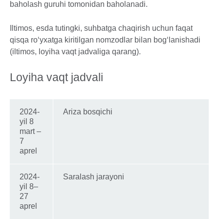
baholash guruhi tomonidan baholanadi.
Iltimos, esda tutingki, suhbatga chaqirish uchun faqat
qisqa ro‘yxatga kiritilgan nomzodlar bilan bog‘lanishadi
(iltimos, loyiha vaqt jadvaliga qarang).
Loyiha vaqt jadvali
2024-
Ariza bosqichi
yil 8
mart –
7
aprel
2024-
Saralash jarayoni
yil 8–
27
aprel