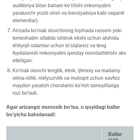
auditoriya bilan baham ko‘rilishi imkoniyatini
yaratuvchi yozib olish va translyatsiya kabi raqamli
elementlar).
Arizada ko'mak oluvchining loyihada rassom yoki
tomoshabin sifatida ishtirok etishi uchun alohida
ehtiyojli odamlar uchun to'siqlarsiz va teng
foydalanish imkoniyatini qanday osonlashtirishi aks
ettirilgan.
Ko'mak oluvchi tenglik, etnik, ijtimoiy va madaniy
xilma-xillik, inklyuzivlik va muloqot uchun xavfsiz
maydon yaratish choralarini ko'rish tamoyillariga
rozi bo'ladi.
Agar arizangiz munosib bo‘lsa, u quyidagi ballar
bo‘yicha baholanadi:
Ballar