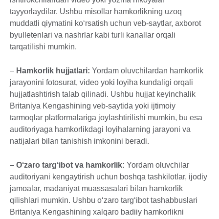
tayyorlaydilar. Ushbu misollar hamkorlikning uzoq
muddatli qiymatini ko‘rsatish uchun veb-saytlar, axborot
byulletenlari va nashrlar kabi turli kanallar orqali
tarqatilishi mumkin.
–
Hamkorlik hujjatlari:
Yordam oluvchilardan hamkorlik
jarayonini fotosurat, video yoki loyiha kundaligi orqali
hujjatlashtirish talab qilinadi. Ushbu hujjat keyinchalik
Britaniya Kengashining veb-saytida yoki ijtimoiy
tarmoqlar platformalariga joylashtirilishi mumkin, bu esa
auditoriyaga hamkorlikdagi loyihalarning jarayoni va
natijalari bilan tanishish imkonini beradi.
–
Oʻzaro targʻibot va hamkorlik:
Yordam oluvchilar
auditoriyani kengaytirish uchun boshqa tashkilotlar, ijodiy
jamoalar, madaniyat muassasalari bilan hamkorlik
qilishlari mumkin. Ushbu o‘zaro targ‘ibot tashabbuslari
Britaniya Kengashining xalqaro badiiy hamkorlikni