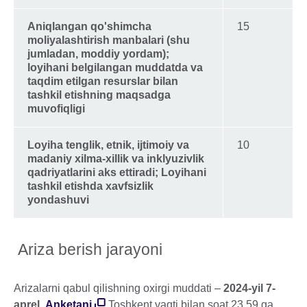
Aniqlangan qo'shimcha
15
moliyalashtirish manbalari (shu
jumladan, moddiy yordam);
loyihani belgilangan muddatda va
taqdim etilgan resurslar bilan
tashkil etishning maqsadga
muvofiqligi
Loyiha tenglik, etnik, ijtimoiy va
10
madaniy xilma-xillik va inklyuzivlik
qadriyatlarini aks ettiradi; Loyihani
tashkil etishda xavfsizlik
yondashuvi
Ariza berish jarayoni
Arizalarni qabul qilishning oxirgi muddati –
2024-yil 7-
aprel
.
Anketani
Toshkent vaqti bilan soat 23.59 ga