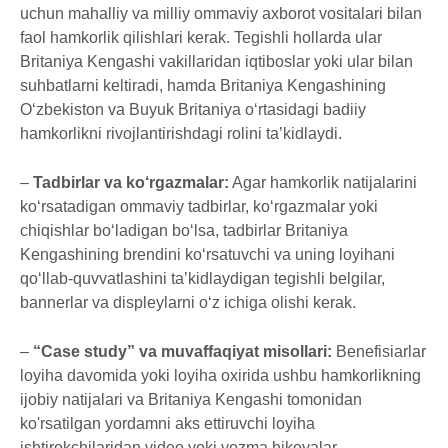
uchun mahalliy va milliy ommaviy axborot vositalari bilan
faol hamkorlik qilishlari kerak. Tegishli hollarda ular
Britaniya Kengashi vakillaridan iqtiboslar yoki ular bilan
suhbatlarni keltiradi, hamda Britaniya Kengashining
O‘zbekiston va Buyuk Britaniya o‘rtasidagi badiiy
hamkorlikni rivojlantirishdagi rolini ta’kidlaydi.
–
Tadbirlar va ko‘rgazmalar:
Agar hamkorlik natijalarini
ko‘rsatadigan ommaviy tadbirlar, ko‘rgazmalar yoki
chiqishlar bo‘ladigan bo‘lsa, tadbirlar Britaniya
Kengashining brendini ko‘rsatuvchi va uning loyihani
qo‘llab-quvvatlashini ta’kidlaydigan tegishli belgilar,
bannerlar va displeylarni o‘z ichiga olishi kerak.
–
“Case study” va muvaffaqiyat misollari:
Benefisiarlar
loyiha davomida yoki loyiha oxirida ushbu hamkorlikning
ijobiy natijalari va Britaniya Kengashi tomonidan
ko'rsatilgan yordamni aks ettiruvchi loyiha
ishtirokchilaridan video yoki yozma hikoyalar