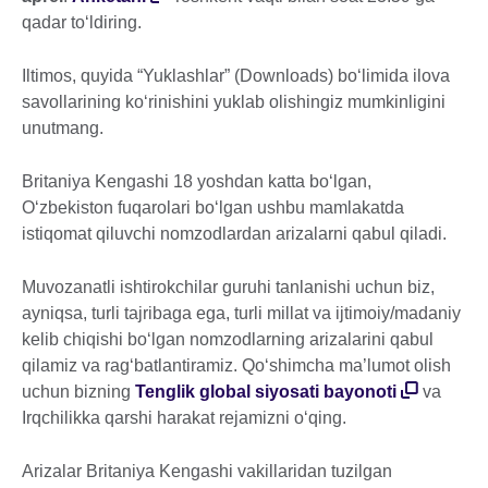
qadar to‘ldiring.
Iltimos, quyida “Yuklashlar” (Downloads) bo‘limida ilova
savollarining ko‘rinishini yuklab olishingiz mumkinligini
unutmang.
Britaniya Kengashi 18 yoshdan katta bo‘lgan,
O‘zbekiston fuqarolari bo‘lgan ushbu mamlakatda
istiqomat qiluvchi nomzodlardan arizalarni qabul qiladi.
Muvozanatli ishtirokchilar guruhi tanlanishi uchun biz,
ayniqsa, turli tajribaga ega, turli millat va ijtimoiy/madaniy
kelib chiqishi bo‘lgan nomzodlarning arizalarini qabul
qilamiz va rag‘batlantiramiz. Qo‘shimcha ma’lumot olish
uchun bizning
Tenglik global siyosati bayonoti
va
Irqchilikka qarshi harakat rejamizni o‘qing.
Arizalar Britaniya Kengashi vakillaridan tuzilgan