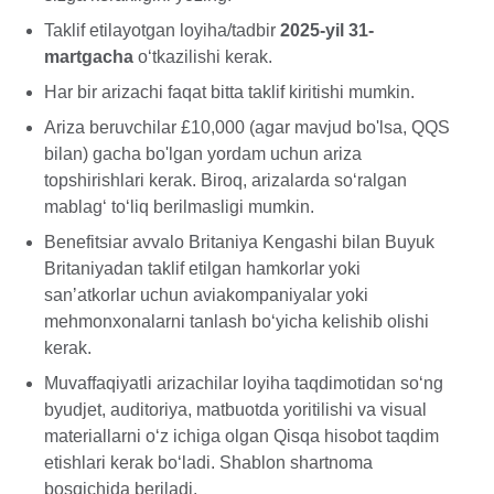
Taklif etilayotgan loyiha/tadbir
2025-yil 31-
martgacha
o‘tkazilishi kerak.
Har bir arizachi faqat bitta taklif kiritishi mumkin.
Ariza beruvchilar £10,000 (agar mavjud bo'lsa, QQS
bilan) gacha bo'lgan yordam uchun ariza
topshirishlari kerak. Biroq, arizalarda so‘ralgan
mablag‘ toʻliq berilmasligi mumkin.
Benefitsiar avvalo Britaniya Kengashi bilan Buyuk
Britaniyadan taklif etilgan hamkorlar yoki
sanʼatkorlar uchun aviakompaniyalar yoki
mehmonxonalarni tanlash boʻyicha kelishib olishi
kerak.
Muvaffaqiyatli arizachilar loyiha taqdimotidan soʻng
byudjet, auditoriya, matbuotda yoritilishi va visual
materiallarni o‘z ichiga olgan Qisqa hisobot taqdim
etishlari kerak bo‘ladi. Shablon shartnoma
bosqichida beriladi.