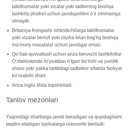
taklifnomalar yoki vizalar yoki tadbirning boshqa
tashkiliy jihatlari uchun javobgarlikni o‘z zimmasiga
olmaydi.
Britaniya Kengashi ishtirokchilarga taklifnomalar
yoki vizalar berish yoki loyiha bilan bog'liq boshqa
ma'muriy masalalar uchun javobgar emas.
Qo‘llab-quvvatlash uchun ariza beruvchi tashkilotlar
O‘zbekistonda ro‘yxatdan o‘tgan bo‘lishi va yuridik
shaxs yoki yakka tartibdagi tadbirkor sifatida faoliyat
ko‘rsatishi shart.
Ariza ingliz tilida topshiriladi.
Tanlov mezonlari
Yuqoridagi shartlarga javob beradigan va quyidagilarni
taqdim etadigan loyihalarga ustuvorlik beriladi: