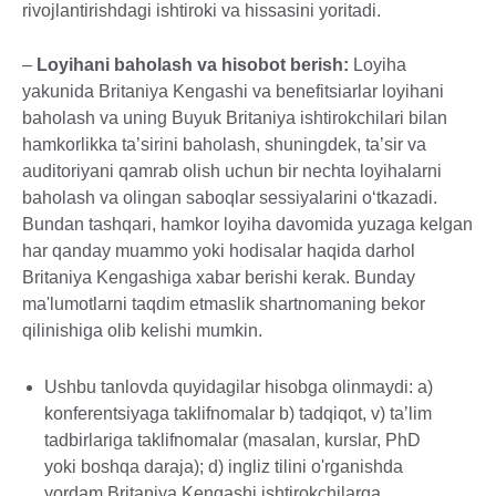
rivojlantirishdagi ishtiroki va hissasini yoritadi.
–
Loyihani baholash va hisobot berish:
Loyiha
yakunida Britaniya Kengashi va benefitsiarlar loyihani
baholash va uning Buyuk Britaniya ishtirokchilari bilan
hamkorlikka ta’sirini baholash, shuningdek, ta’sir va
auditoriyani qamrab olish uchun bir nechta loyihalarni
baholash va olingan saboqlar sessiyalarini o‘tkazadi.
Bundan tashqari, hamkor loyiha davomida yuzaga kelgan
har qanday muammo yoki hodisalar haqida darhol
Britaniya Kengashiga xabar berishi kerak. Bunday
ma'lumotlarni taqdim etmaslik shartnomaning bekor
qilinishiga olib kelishi mumkin.
Ushbu tanlovda quyidagilar hisobga olinmaydi: a)
konferentsiyaga taklifnomalar b) tadqiqot, v) taʼlim
tadbirlariga taklifnomalar (masalan, kurslar, PhD
yoki boshqa daraja); d) ingliz tilini o'rganishda
yordam.Britaniya Kengashi ishtirokchilarga