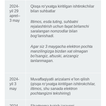
2024-
Qisqa ro‘yxatga kiritilgan ishtirokchilar
yil 29
bilan suhbatlar
aprel–
3 may
Iltimos, esda tuting, suhbatni
rejalashtirish uchun faqat birlamchi
saralangan nomzodlar bilan
bog‘lanishadi.
Agar siz
3 maygacha
elektron pochta
manzilingizga bizdan xat olmagan
bo'lsangiz, afsuski, arizangiz
tanlanmagan.
2024-
Muvaffaqiyatli arizalarni e’lon qilish
yil 3
(
qisqa ro‘yxatga kiritilgan ishtirokchilar,
may
iltimos, shu sanada elektron
pochtangizni tekshiring
)
2024-
Shartnoma tuzish jarayoni