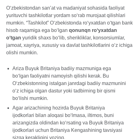
O‘zbekistondan san’at va madaniyat sohasida faoliyat
yurituvchi tashkilotlar yordam so‘rab murojaat qilishlari
mumkin. “Tashkilot” Oʻzbekistonda roʻyxatdan oʻtgan bank
hisob raqamiga ega boʻlgan
qonunqn roʻyxatdan
oʻtgan
yuridik shaxs boʻlib, sherikliklar, konsorsiumlar,
jamoat, xayriya, xususiy va davlat tashkilotlarini oʻz ichiga
olishi mumkin.
Ariza Buyuk Britaniya badiiy mazmuniga ega
bo‘lgan faoliyatni namoyish qilishi kerak. Bu
Oʻzbekistonning istalgan janrdagi badiiy mazmunini
oʻz ichiga olgan dastur yoki tadbirning bir qismi
boʻlishi mumkin.
Agar arizachining hozirda Buyuk Britaniya
ijodkorlari bilan aloqasi bo‘lmasa, iltimos, buni
arizangizda oldindan koʻrsating va Buyuk Britaniya
ijodkorlari uchun Britaniya Kengashining tavsiyasi
sizga kerakligini yozing.