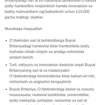
Britaniyadagi san’at va madaniyat tashkilotlari o‘rtasida
ijodiy hamkorlikni rivojlantirish hamda innovatsion va
badiiy mahsulotlarni rag‘batlantirish uchun £10,000
gacha mablag‘ oladilar.
Musobaqa maqsadlari:
O‘zbekiston san’at tashkilotlariga Buyuk
Britaniyadagi hamkorlar bilan hamkorlikda ijodiy
loyihalar ishlab chiqish va amalga oshirishda
yordam berish.
Turli, inklyuziv va innovatsion dasturlar orqali Buyuk
Britaniyaning san’at va madaniyatini
O‘zbekistondagi tomoshabinlar bilan baham ko‘rish,
nishonlash va anglashni kengaytirish.
Buyuk Britaniya, O‘zbekistondagi davlat va xususiy
muassasalar, nodavlat tashkilotlar, universitetlar,
ijodiy markazlar, jumladan, rassomlar va san’at