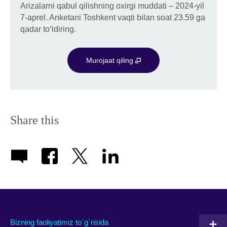
Arizalarni qabul qilishning oxirgi muddati – 2024-yil
7-aprel. Anketani Toshkent vaqti bilan soat 23.59 ga
qadar to‘ldiring.
Murojaat qiling
Share this
Bizning faoliyatimiz to`g`risida