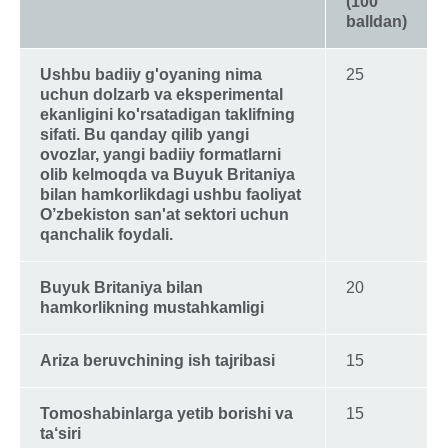
(100
balldan)
Ushbu badiiy g'oyaning nima
25
uchun dolzarb va eksperimental
ekanligini ko'rsatadigan taklifning
sifati. Bu qanday qilib yangi
ovozlar, yangi badiiy formatlarni
olib kelmoqda va Buyuk Britaniya
bilan hamkorlikdagi ushbu faoliyat
O’zbekiston san'at sektori uchun
qanchalik foydali.
Buyuk Britaniya bilan
20
hamkorlikning mustahkamligi
Ariza beruvchining ish tajribasi
15
Tomoshabinlarga yetib borishi va
15
ta‘siri