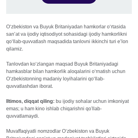
O‘zbekiston va Buyuk Britaniyadan hamkorlar o‘rtasida
san’at va ijodiy iqtisodiyot sohasidagi ijodiy hamkorlikni
qo‘llab-quvvatlash maqsadida tanlovni ikkinchi turi e’lon
qilamiz.
Tanlovdan ko‘zlangan maqsad Buyuk Britaniyadagi
hamkasblar bilan hamkorlik aloqalarini o‘rnatish uchun
O‘zbekistonning madaniy loyihalarini qo‘llab-
quvvatlashdan iborat.
Iltimos, diqqat qiling:
bu ijodiy sohalar uchun imkoniyat
emas; u ham kino ishlab chiqarishni qo'llab-
quvvatlamaydi.
Muvaffaqiyatli nomzodlar O‘zbekiston va Buyuk