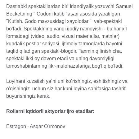
Dastlabki spektakllardan biri Irlandiyalik yozuvchi Samuel
Beckettning " Godoni kutib "asari asosida yaratilgan
"Kutish. Godo mavzusidagi xayolotlar " veb-spektakl
bo’ladi. Spektaklning yangi ijodiy namoyishi - bu har xil
formatdagi (video, audio, vizual materiallar, matnlar)
kundalik postlar seriyasi, ijtimoiy tarmoqlarda hayotni
taqlid qiladigan spektakl-blogdir. Taxmin qilinishicha,
spektakl ikki oy davom etadi va uning davomiyligi
tomoshabinlarning fikr-mulohazalariga bog'liq bo'ladi.
Loyihani kuzatish ya’ni uni ko’rishingiz, eshitishingiz va
o'qishingiz uchun siz har kuni loyiha sahifasiga tashrif
buyurishingiz kerak.
Rollarni iqtidorli aktyorlar ijro etadilar:
Estragon - Asqar O'rmonov