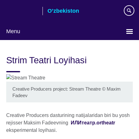
Skip
O’zbekiston
to
main
content
Menu
Choose
your
Strim Teatri Loyihasi
language
Creative Producers project: Stream Theatre
©
Maxim
Fadeev
Creative Producers dasturining natijalaridan biri bu yosh
rejisser Maksim Fadeevning
ИЛИтеатр.ortheatr
eksperimental loyihasi.