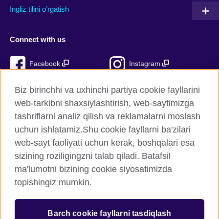
Ingliz tilini o’rgatish
Connect with us
Facebook
Instagram
TikTok
YouTube
Biz birinchhi va uxhinchi partiya cookie fayllarini
web-tarkibni shaxsiylashtirish, web-saytimizga
tashriflarni analiz qilish va reklamalarni moslash
uchun ishlatamiz.Shu cookie fayllarni ba'zilari
British Council Global
web-sayt faoliyati uchun kerak, boshqalari esa
Xavfsizlik va foydalanish shartlari
sizining roziligingzni talab qiladi. Batafsil
Cookie fayllari
ma'lumotni bizining cookie siyosatimizda
Sitemap
topishingiz mumkin.
© 2026 British Council
Barch cookie fayllarni tasdiqlash
The United Kingdom’s international organisation for cultural