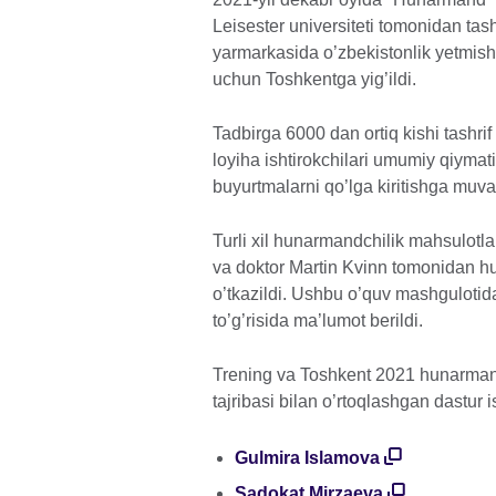
Leisester universiteti tomonidan tas
yarmarkasida o’zbekistonlik yetmish
uchun Toshkentga yig’ildi.
Tadbirga 6000 dan ortiq kishi tashr
loyiha ishtirokchilari umumiy qiymat
buyurtmalarni qo’lga kiritishga muvaf
Turli xil hunarmandchilik mahsulotla
va doktor Martin Kvinn tomonidan h
o’tkazildi. Ushbu o’quv mashgulotid
to’g’risida ma’lumot berildi.
Trening va Toshkent 2021 hunarmand
tajribasi bilan o’rtoqlashgan dastur i
Gulmira Islamova
Sadokat Mirzaeva