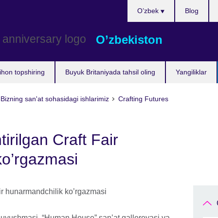
Choose
O’zbek
Blog
your
language
O’zbekiston
ihon topshiring
Buyuk Britaniyada tahsil oling
Yangiliklar
Bizning san'at sohasidagi ishlarimiz
Crafting Futures
irilgan Craft Fair
ko’rgazmasi
 uyushmasi, “Human House” san’at gallereyasi va