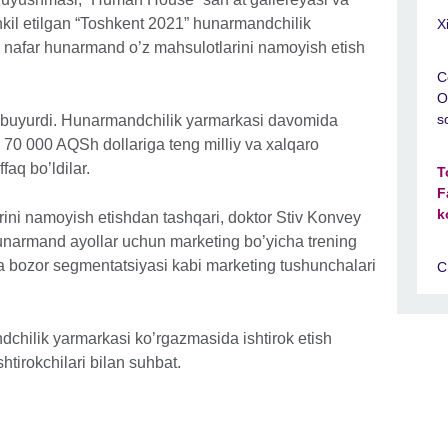
hkil etilgan “Toshkent 2021” hunarmandchilik
X
 nafar hunarmand o’z mahsulotlarini namoyish etish
C
O
s
if buyurdi. Hunarmandchilik yarmarkasi davomida
i 70 000 AQSh dollariga teng milliy va xalqaro
faq bo’ldilar.
T
F
k
rini namoyish etishdan tashqari, doktor Stiv Konvey
unarmand ayollar uchun marketing bo’yicha trening
a bozor segmentatsiyasi kabi marketing tushunchalari
C
chilik yarmarkasi ko’rgazmasida ishtirok etish
shtirokchilari bilan suhbat.