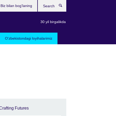
Biz bilan bog'laning
Search
30 yil birgalikda
O'zbekistondagi loyihalarimiz
Crafting Futures