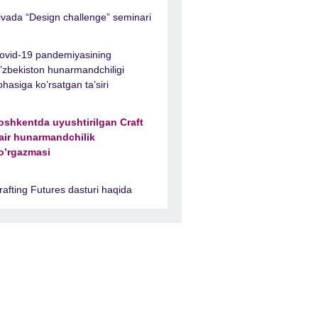
ivada “Design challenge” seminari
ovid-19 pandemiyasining
’zbekiston hunarmandchiligi
ohasiga ko’rsatgan ta’siri
oshkentda uyushtirilgan Craft
air hunarmandchilik
o’rgazmasi
rafting Futures dasturi haqida