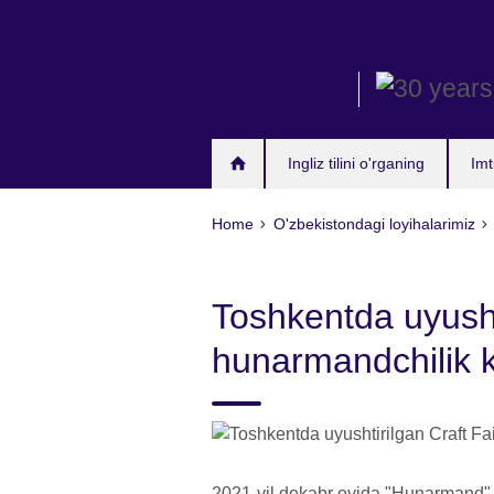
Skip
to
main
content
Ingliz tilini o'rganing
Imt
Home
O'zbekistondagi loyihalarimiz
Toshkentda uyusht
hunarmandchilik 
2021-yil dekabr oyida "Hunarmand"