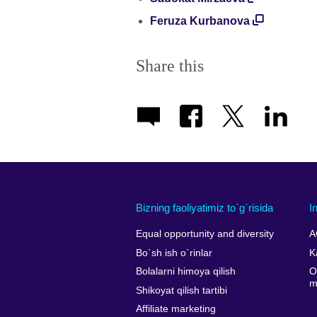
Feruza Kurbanova
Share this
Bizning faoliyatimiz to`g`risida
I
Equal opportunity and diversity
A
Bo`sh ish o`rinlar
K
Bolalarni himoya qilish
O
m
Shikoyat qilish tartibi
Affiliate marketing