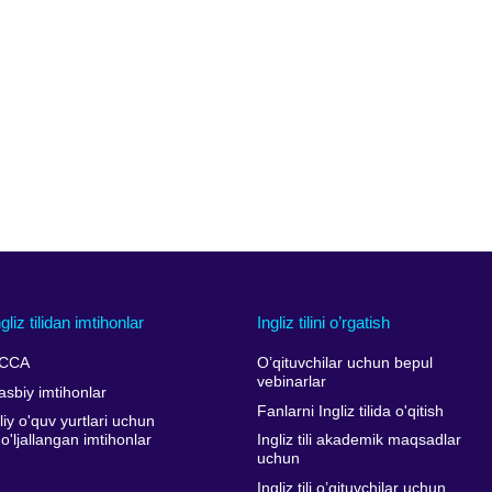
ngliz tilidan imtihonlar
Ingliz tilini o’rgatish
CCA
O’qituvchilar uchun bepul
vebinarlar
asbiy imtihonlar
Fanlarni Ingliz tilida o'qitish
liy o'quv yurtlari uchun
o'ljallangan imtihonlar
Ingliz tili akademik maqsadlar
uchun
Ingliz tili o’qituvchilar uchun